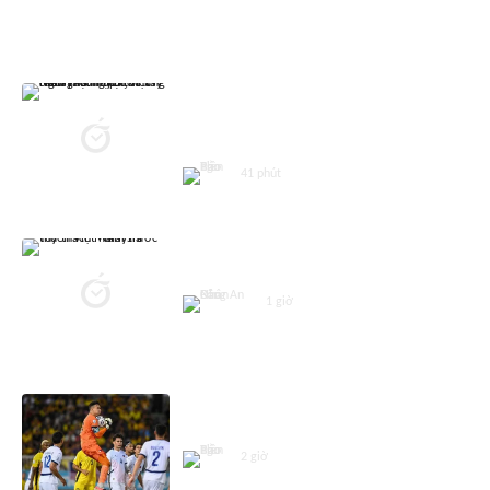
ASEAN CUP 2026
Ngôi sao nhập tịch Malaysia:
Tuyển Việt Nam mạnh thật,
nhưng điều gì cũng có thể xảy ra
41 phút
Tuyển Việt Nam trước thử thách
Malaysia
1 giờ
Thủ môn Philippines giải nghệ
quốc tế sau ASEAN Cup 2026
2 giờ