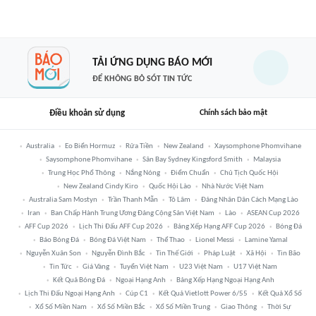
TẢI ỨNG DỤNG BÁO MỚI
ĐỂ KHÔNG BỎ SÓT TIN TỨC
Điều khoản sử dụng
Chính sách bảo mật
Australia
Eo Biển Hormuz
Rửa Tiền
New Zealand
Xaysomphone Phomvihane
Saysomphone Phomvihane
Sân Bay Sydney Kingsford Smith
Malaysia
Trung Học Phổ Thông
Nắng Nóng
Điểm Chuẩn
Chủ Tịch Quốc Hội
New Zealand Cindy Kiro
Quốc Hội Lào
Nhà Nước Việt Nam
Australia Sam Mostyn
Trần Thanh Mẫn
Tô Lâm
Đảng Nhân Dân Cách Mạng Lào
Iran
Ban Chấp Hành Trung Ương Đảng Cộng Sản Việt Nam
Lào
ASEAN Cup 2026
AFF Cup 2026
Lịch Thi Đấu AFF Cup 2026
Bảng Xếp Hạng AFF Cup 2026
Bóng Đá
Báo Bóng Đá
Bóng Đá Việt Nam
Thể Thao
Lionel Messi
Lamine Yamal
Nguyễn Xuân Son
Nguyễn Đình Bắc
Tin Thế Giới
Pháp Luật
Xã Hội
Tin Bão
Tin Tức
Giá Vàng
Tuyển Việt Nam
U23 Việt Nam
U17 Việt Nam
Kết Quả Bóng Đá
Ngoại Hạng Anh
Bảng Xếp Hạng Ngoại Hạng Anh
Lịch Thi Đấu Ngoại Hạng Anh
Cúp C1
Kết Quả Vietlott Power 6/55
Kết Quả Xổ Số
Xổ Số Miền Nam
Xổ Số Miền Bắc
Xổ Số Miền Trung
Giao Thông
Thời Sự