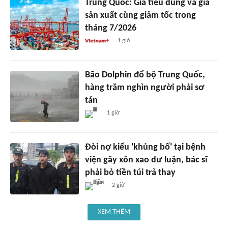
Trung Quốc: Giá tiêu dùng và giá
sản xuất cùng giảm tốc trong
tháng 7/2026
1 giờ
Bão Dolphin đổ bộ Trung Quốc,
hàng trăm nghìn người phải sơ
tán
1 giờ
Đòi nợ kiểu 'khủng bố' tại bệnh
viện gây xôn xao dư luận, bác sĩ
phải bỏ tiền túi trả thay
2 giờ
XEM THÊM