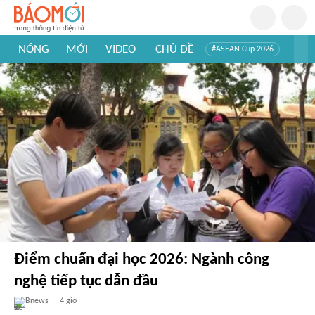
NÓNG
MỚI
VIDEO
CHỦ ĐỀ
#ASEAN Cup 2026
#Trí tuệ nhân tạo
#Mỹ - Iran
#Khám phá Việt Nam
#Khám phá thế giới
Điểm chuẩn đại học 2026: Ngành công
nghệ tiếp tục dẫn đầu
Bnews
4 giờ