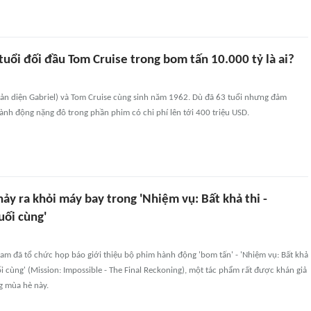
tuổi đối đầu Tom Cruise trong bom tấn 10.000 tỷ là ai?
hản diện Gabriel) và Tom Cruise cùng sinh năm 1962. Dù đã 63 tuổi nhưng đảm
nh động nặng đô trong phần phim có chi phí lên tới 400 triệu USD.
ảy ra khỏi máy bay trong 'Nhiệm vụ: Bất khả thi -
uối cùng'
Nam đã tổ chức họp báo giới thiệu bộ phim hành động 'bom tấn' - 'Nhiệm vụ: Bất khả
ối cùng' (Mission: Impossible - The Final Reckoning), một tác phẩm rất được khán giả
g mùa hè này.