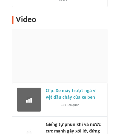
Video
Clip: Xe máy trượt ngã vì
vệt dầu chảy của xe ben
331
liên quan
Giếng tự phun khí và nước
cực mạnh gây xói lở, đứng