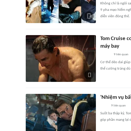
Không chỉ là ngôi s
9 pha mạo hiểm nghẹ
diễn viên đóng thế.
Tom Cruise cơ
máy bay
9
liên quan
Cơ thể dẻo dai giú
thể cường tráng dù 
'Nhiệm vụ bấ
9
liên quan
Suốt ba thập kỷ, T
góp phần mang lại 