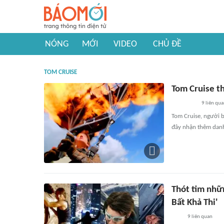
NÓNG
MỚI
VIDEO
CHỦ ĐỀ
TOM CRUISE
Tom Cruise th
9
liên qu
Tom Cruise, người ba
đây nhận thêm danh 
Thót tim nhữ
Bất Khả Thi'
9
liên quan