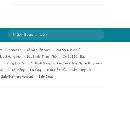
am
Indonesia
Xổ Số Miền Nam
ASEAN Cup 2026
Ngoại Hạng Anh
Bắc Ninh (thành Phố)
Xổ Số Miền Bắc
n
Vùng Thủ Đô
An Ninh Mạng
Bảng Xếp Hạng Ngoại Hạng Anh
26
Giao Thông
Hạ Tầng
Luật Kiến Trúc
Kim Sang-Sik
Zalo Business Account
Zalo Cloud