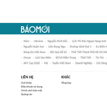
Năm
Ukraine
Nguyễn Đình Bắc
Lịch Thi Đấu Ngoại Hạng Anh
Nguyễn Xuân Son
Liên Bang Nga
Đường Vành Đai 5
Eo Biển 
Bóng Đá Việt Nam
Kết Quả Xổ Số
Thời Tiết Thành Phố Hồ Chí Mi
Oman
Lịch Vạn Niên
Xổ Số Miền Trung
Thời Tiết
Tin Tức
AFF Cup 2026
Mỹ
Tuyển Việt Nam
Doanh Nghiệp
Giá Vàng
LIÊN HỆ
KHÁC
Giới thiệu
Tổng hợp
Điều khoản sử dụng
Chính sách bảo mật
Quảng cáo