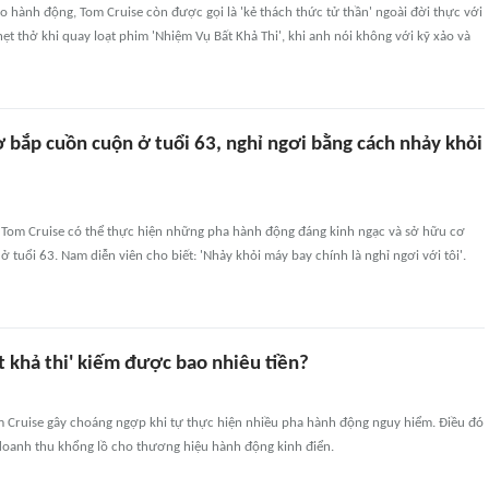
ao hành động, Tom Cruise còn được gọi là 'kẻ thách thức tử thần' ngoài đời thực với
t thở khi quay loạt phim 'Nhiệm Vụ Bất Khả Thi', khi anh nói không với kỹ xảo và
 bắp cuồn cuộn ở tuổi 63, nghỉ ngơi bằng cách nhảy khỏi
p Tom Cruise có thể thực hiện những pha hành động đáng kinh ngạc và sở hữu cơ
ở tuổi 63. Nam diễn viên cho biết: 'Nhảy khỏi máy bay chính là nghỉ ngơi với tôi'.
t khả thi' kiếm được bao nhiêu tiền?
om Cruise gây choáng ngợp khi tự thực hiện nhiều pha hành động nguy hiểm. Điều đó
doanh thu khổng lồ cho thương hiệu hành động kinh điển.