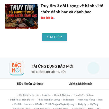
Truy tìm 3 đối tượng về hành vi tổ
chức đánh bạc và đánh bạc
XEM THÊM
TẢI ỨNG DỤNG BÁO MỚI
ĐỂ KHÔNG BỎ SÓT TIN TỨC
Điều khoản sử dụng
Chính sách bảo mật
Đại Biểu Quốc Hội
Logistic
Doanh Nghiệp
Tháo Gỡ
Tô Lâm
Luật Phát Triển Đô Thị
Phát Triển Bền Vững
Indonesia
Huấn Hoa Hồng
Iran
Eo Biển Hormuz
UBND
THPT Chuyên Tuyên Quang
Pháp Lý
Hạ Tầng