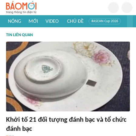
NÓNG
MỚI
VIDEO
CHỦ ĐỀ
#ASEAN Cup 2026
#Trí tuệ nhân tạo
#Mỹ - Iran
#Khám phá Việt Nam
TIN LIÊN QUAN
#Khám phá thế giới
Khởi tố 21 đối tượng đánh bạc và tổ chức
đánh bạc