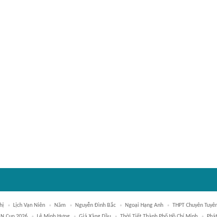
hị
Lịch Vạn Niên
Năm
Nguyễn Đình Bắc
Ngoại Hạng Anh
THPT Chuyên Tuyê
N Cup 2026
Lê Minh Hưng
Giá Xăng Dầu
Thời Tiết Thành Phố Hồ Chí Minh
Phá