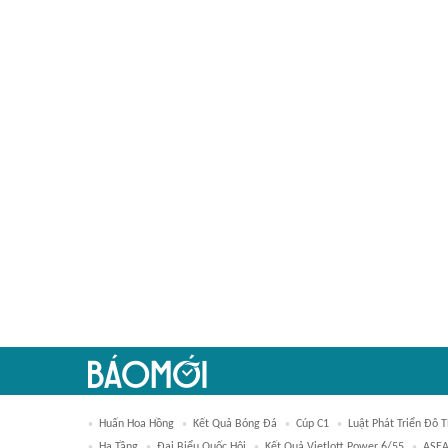
Huấn Hoa Hồng
Kết Quả Bóng Đá
Cúp C1
Luật Phát Triển Đô T
Hạ Tầng
Đại Biểu Quốc Hội
Kết Quả Vietlott Power 6/55
ASEA