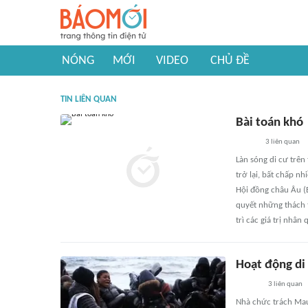
NÓNG
MỚI
VIDEO
CHỦ ĐỀ
TIN LIÊN QUAN
Bài toán khó
3
liên quan
Làn sóng di cư trên
trở lại, bất chấp n
Hội đồng châu Âu (E
quyết những thách t
trì các giá trị nhân 
Hoạt động di 
3
liên quan
Nhà chức trách Mau