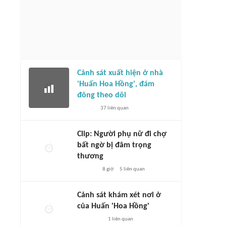
Cảnh sát xuất hiện ở nhà
'Huấn Hoa Hồng', đám
đông theo dõi
37
liên quan
Clip: Người phụ nữ đi chợ
bất ngờ bị đâm trọng
thương
8 giờ
5
liên quan
Cảnh sát khám xét nơi ở
của Huấn 'Hoa Hồng'
1
liên quan