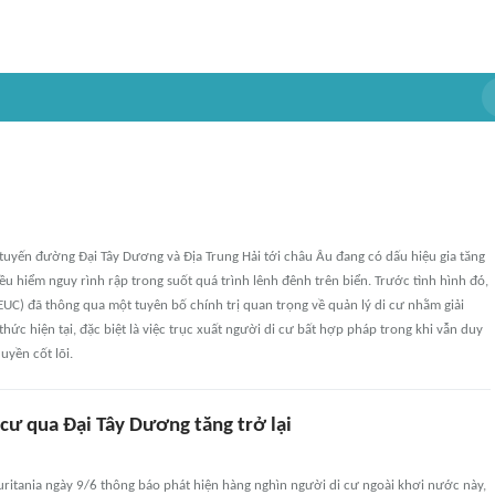
 tuyến đường Đại Tây Dương và Địa Trung Hải tới châu Âu đang có dấu hiệu gia tăng
hiều hiểm nguy rình rập trong suốt quá trình lênh đênh trên biển. Trước tình hình đó,
UC) đã thông qua một tuyên bố chính trị quan trọng về quản lý di cư nhằm giải
hức hiện tại, đặc biệt là việc trục xuất người di cư bất hợp pháp trong khi vẫn duy
quyền cốt lõi.
cư qua Đại Tây Dương tăng trở lại
ritania ngày 9/6 thông báo phát hiện hàng nghìn người di cư ngoài khơi nước này,