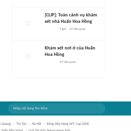
[CLIP]: Toàn cảnh vụ khám
xét nhà Huấn Hoa Hồng
7 giờ
37
liên quan
Khám xét nơi ở của Huấn
Hoa Hồng
37
liên quan
n Quang
Tin Tức
Xã Hội
Bảng Xếp Hạng AFF Cup 2026
t Triển Bền Vững
Lịch Thi Đấu Ngoại Hạng Anh