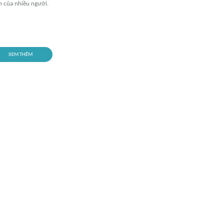
n của nhiều người.
XEM THÊM