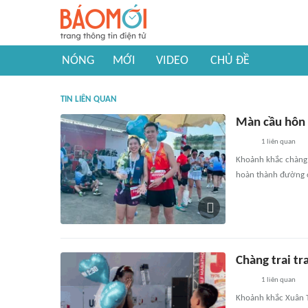
NÓNG
MỚI
VIDEO
CHỦ ĐỀ
TIN LIÊN QUAN
Màn cầu hôn 
1
liên quan
Khoảnh khắc chàng t
hoàn thành đường c
Chàng trai t
1
liên quan
Khoảnh khắc Xuân T