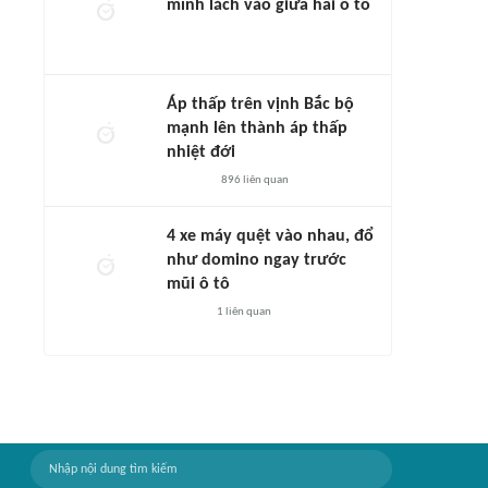
mình lách vào giữa hai ô tô
Áp thấp trên vịnh Bắc bộ
mạnh lên thành áp thấp
nhiệt đới
896
liên quan
4 xe máy quệt vào nhau, đổ
như domino ngay trước
mũi ô tô
1
liên quan