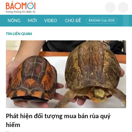
NÓNG
MỚI
VIDEO
CHỦ ĐỀ
#ASEAN Cup 2026
#Trí tuệ nhân tạo
#Mỹ - Iran
#Khám phá Việt Nam
TIN LIÊN QUAN
#Khám phá thế giới
Phát hiện đối tượng mua bán rùa quý
hiếm