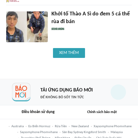
Khởi tố Thào A Sì do đem 5 cá thể
rùa đi bán
XEM THÊM
TẢI ỨNG DỤNG BÁO MỚI
ĐỂ KHÔNG BỎ SÓT TIN TỨC
Điều khoản sử dụng
Chính sách bảo mật
Australia
Eo Biển Hormuz
Rửa Tiền
New Zealand
Xaysomphone Phomvihane
Saysomphone Phomvihane
Sân Bay Sydney Kingsford Smith
Malaysia