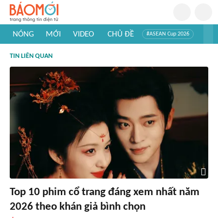
NÓNG
MỚI
VIDEO
CHỦ ĐỀ
#ASEAN Cup 2026
#Trí tuệ nhân tạo
#Mỹ - Iran
#Khám phá Việt Nam
TIN LIÊN QUAN
#Khám phá thế giới
Top 10 phim cổ trang đáng xem nhất năm
2026 theo khán giả bình chọn