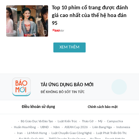
Top 10 phim cổ trang được đánh
giá cao nhất của thế hệ hoa đán
95
XEM THÊM
TẢI ỨNG DỤNG BÁO MỚI
ĐỂ KHÔNG BỎ SÓT TIN TỨC
Điều khoản sử dụng
Chính sách bảo mật
Bộ Giáo Dục Và Đào Tạo
Luật Kiến Trúc
Tháo Gỡ
Mỹ
Campuchia
Huấn Hoa Hồng
UBND
Năm
ASEAN Cup 2026
Liên Bang Nga
Indonesia
Iran
Lê Minh Hưng
Luật Chuyển Giao Công Nghệ
Luật Phát Triển Đô Thị