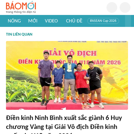
NÓNG
MỚI
VIDEO
CHỦ ĐỀ
#ASEAN Cup 2026
#Trí tuệ nhân tạo
#Mỹ - Iran
#Khám phá Việt Nam
TIN LIÊN QUAN
#Khám phá thế giới
Điền kinh Ninh Bình xuất sắc giành 6 Huy
chương Vàng tại Giải Vô địch Điền kinh