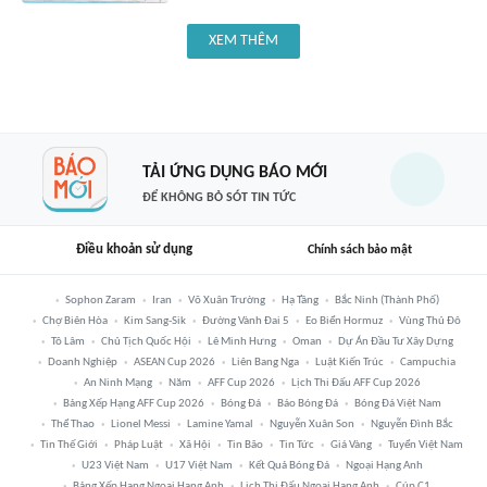
XEM THÊM
TẢI ỨNG DỤNG BÁO MỚI
ĐỂ KHÔNG BỎ SÓT TIN TỨC
Điều khoản sử dụng
Chính sách bảo mật
Sophon Zaram
Iran
Võ Xuân Trường
Hạ Tầng
Bắc Ninh (thành Phố)
Chợ Biên Hòa
Kim Sang-Sik
Đường Vành Đai 5
Eo Biển Hormuz
Vùng Thủ Đô
Tô Lâm
Chủ Tịch Quốc Hội
Lê Minh Hưng
Oman
Dự Án Đầu Tư Xây Dựng
Doanh Nghiệp
ASEAN Cup 2026
Liên Bang Nga
Luật Kiến Trúc
Campuchia
An Ninh Mạng
Năm
AFF Cup 2026
Lịch Thi Đấu AFF Cup 2026
Bảng Xếp Hạng AFF Cup 2026
Bóng Đá
Báo Bóng Đá
Bóng Đá Việt Nam
Thể Thao
Lionel Messi
Lamine Yamal
Nguyễn Xuân Son
Nguyễn Đình Bắc
Tin Thế Giới
Pháp Luật
Xã Hội
Tin Bão
Tin Tức
Giá Vàng
Tuyển Việt Nam
U23 Việt Nam
U17 Việt Nam
Kết Quả Bóng Đá
Ngoại Hạng Anh
Bảng Xếp Hạng Ngoại Hạng Anh
Lịch Thi Đấu Ngoại Hạng Anh
Cúp C1