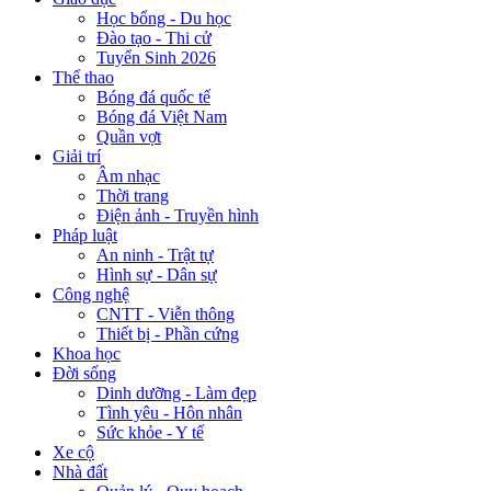
Học bổng - Du học
Đào tạo - Thi cử
Tuyển Sinh 2026
Thể thao
Bóng đá quốc tế
Bóng đá Việt Nam
Quần vợt
Giải trí
Âm nhạc
Thời trang
Điện ảnh - Truyền hình
Pháp luật
An ninh - Trật tự
Hình sự - Dân sự
Công nghệ
CNTT - Viễn thông
Thiết bị - Phần cứng
Khoa học
Đời sống
Dinh dưỡng - Làm đẹp
Tình yêu - Hôn nhân
Sức khỏe - Y tế
Xe cộ
Nhà đất