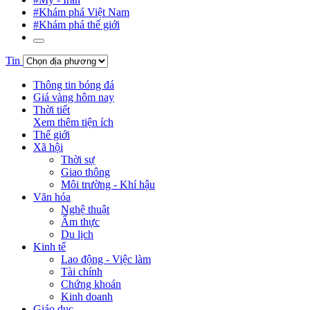
#Khám phá Việt Nam
#Khám phá thế giới
Tin
Thông tin bóng đá
Giá vàng hôm nay
Thời tiết
Xem thêm tiện ích
Thế giới
Xã hội
Thời sự
Giao thông
Môi trường - Khí hậu
Văn hóa
Nghệ thuật
Ẩm thực
Du lịch
Kinh tế
Lao động - Việc làm
Tài chính
Chứng khoán
Kinh doanh
Giáo dục