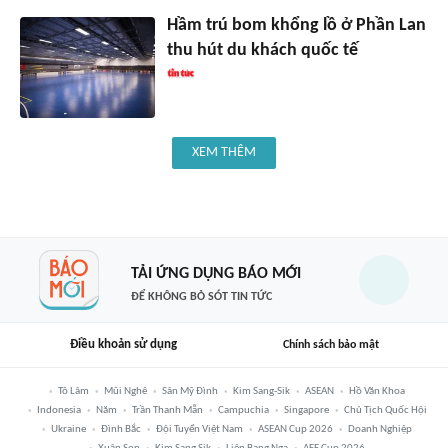
Hầm trú bom khổng lồ ở Phần Lan
thu hút du khách quốc tế
XEM THÊM
TẢI ỨNG DỤNG BÁO MỚI
ĐỂ KHÔNG BỎ SÓT TIN TỨC
Điều khoản sử dụng
Chính sách bảo mật
Tô Lâm
Mũi Nghê
Sân Mỹ Đình
Kim Sang-Sik
ASEAN
Hồ Văn Khoa
Indonesia
Năm
Trần Thanh Mẫn
Campuchia
Singapore
Chủ Tịch Quốc Hội
Ukraine
Đình Bắc
Đội Tuyển Việt Nam
ASEAN Cup 2026
Doanh Nghiệp