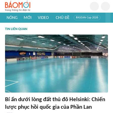
NÓNG
MỚI
VIDEO
CHỦ ĐỀ
#ASEAN Cup 2026
#Trí tuệ nhân tạo
#Mỹ - Iran
#Khám phá Việt Nam
TIN LIÊN QUAN
#Khám phá thế giới
Bí ẩn dưới lòng đất thủ đô Helsinki: Chiến
lược phục hồi quốc gia của Phần Lan