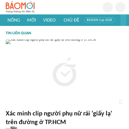
NÓNG
MỚI
VIDEO
CHỦ ĐỀ
#ASEAN Cup 2026
#Trí tuệ nhân tạo
#Mỹ - Iran
#Khám phá Việt Nam
TIN LIÊN QUAN
#Khám phá thế giới
Xác minh clip người phụ nữ rải 'giấy lạ'
trên đường ở TP.HCM