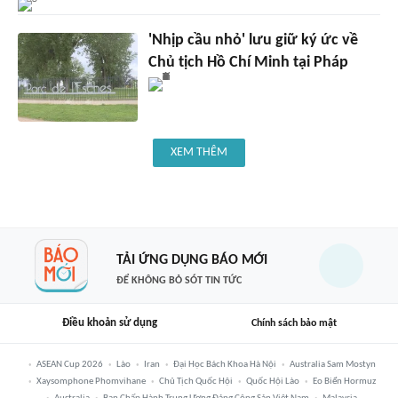
'Nhịp cầu nhỏ' lưu giữ ký ức về
Chủ tịch Hồ Chí Minh tại Pháp
XEM THÊM
TẢI ỨNG DỤNG BÁO MỚI
ĐỂ KHÔNG BỎ SÓT TIN TỨC
Điều khoản sử dụng
Chính sách bảo mật
ASEAN Cup 2026
Lào
Iran
Đại Học Bách Khoa Hà Nội
Australia Sam Mostyn
Xaysomphone Phomvihane
Chủ Tịch Quốc Hội
Quốc Hội Lào
Eo Biển Hormuz