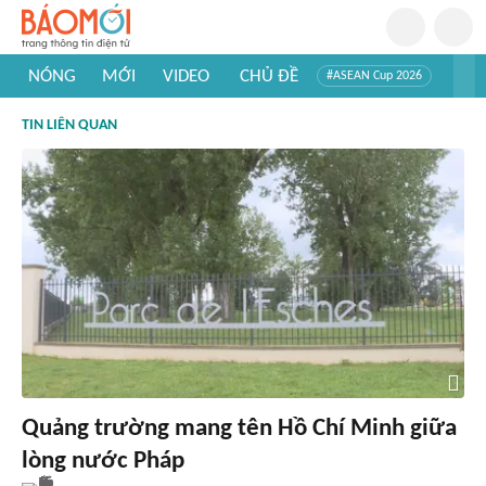
NÓNG
MỚI
VIDEO
CHỦ ĐỀ
#ASEAN Cup 2026
#Trí tuệ nhân tạo
#Mỹ - Iran
#Khám phá Việt Nam
TIN LIÊN QUAN
#Khám phá thế giới
Quảng trường mang tên Hồ Chí Minh giữa
lòng nước Pháp