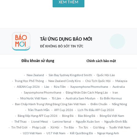
XEM THÊM
TẢI ỨNG DỤNG BÁO MỚI
ĐỂ KHÔNG BỎ SÓT TIN TỨC
Điều khoản sử dụng
Chính sách bảo mật
New Zealand
Sân Bay Sydney Kingsford Smith
Quốc Hội Lào
Trung Học Phổ Thông
New Zealand Cindy Kiro
Chủ Tịch Quốc Hội
Malaysia
ASEAN Cup 2026
Lào
Rửa Tiền
Xaysomphone Phomvihane
Australia
Saysomphone Phomvihane
Đảng Nhân Dân Cách Mạng Lào
Iran
Nhà Nước Việt Nam
Tô Lâm
Australia Sam Mostyn
Eo Biển Hormuz
Ban Chấp Hành Trung Ương Đảng Cộng Sản Việt Nam
Điểm Chuẩn
Nắng Nóng
Trần Thanh Mẫn
AFF Cup 2026
Lịch Thi Đấu AFF Cup 2026
Bảng Xếp Hạng AFF Cup 2026
Bóng Đá
Báo Bóng Đá
Bóng Đá Việt Nam
Thể Thao
Lionel Messi
Lamine Yamal
Nguyễn Xuân Son
Nguyễn Đình Bắc
Tin Thế Giới
Pháp Luật
Xã Hội
Tin Bão
Tin Tức
Giá Vàng
Tuyển Việt Nam
U23 Việt Nam
U17 Việt Nam
Kết Quả Bóng Đá
Ngoại Hạng Anh