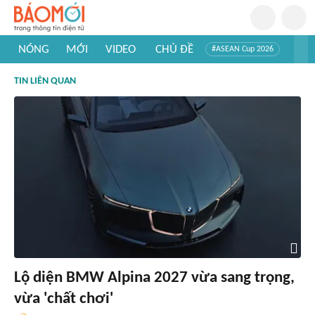
NÓNG
MỚI
VIDEO
CHỦ ĐỀ
#ASEAN Cup 2026
#Trí tuệ nhân tạo
#Mỹ - Iran
#Khám phá Việt Nam
TIN LIÊN QUAN
#Khám phá thế giới
Lộ diện BMW Alpina 2027 vừa sang trọng,
vừa 'chất chơi'