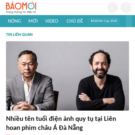
NÓNG
MỚI
VIDEO
CHỦ ĐỀ
#ASEAN Cup 2026
#Trí tuệ nhân tạo
#Mỹ - Iran
#Khám phá Việt Nam
TIN LIÊN QUAN
#Khám phá thế giới
Nhiều tên tuổi điện ảnh quy tụ tại Liên
hoan phim châu Á Đà Nẵng