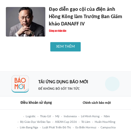
Đạo diễn gạo cội của điện ảnh
Hồng Kông làm Trưởng Ban Giám
khảo DANAFF IV
XEM THÊM
TẢI ỨNG DỤNG BÁO MỚI
ĐỂ KHÔNG BỎ SÓT TIN TỨC
Điều khoản sử dụng
Chính sách bảo mật
Logistic
Tháo Gỡ
Mỹ
Indonesia
Lê Minh Hưng
Năm
Bộ Giáo Dục Và Đào Tạo
ASEAN Cup 2026
Tô Lâm
Huấn Hoa Hồng
Liên Bang Nga
Luật Phát Triển Đô Thị
Eo Biển Hormuz
Campuchia