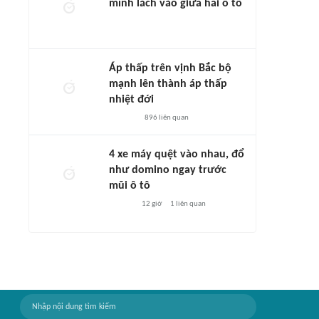
mình lách vào giữa hai ô tô
Áp thấp trên vịnh Bắc bộ
mạnh lên thành áp thấp
nhiệt đới
896
liên quan
4 xe máy quệt vào nhau, đổ
như domino ngay trước
mũi ô tô
12 giờ
1
liên quan