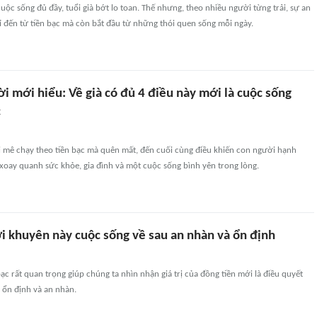
ộc sống đủ đầy, tuổi già bớt lo toan. Thế nhưng, theo nhiều người từng trải, sự an
ỉ đến từ tiền bạc mà còn bắt đầu từ những thói quen sống mỗi ngày.
i mới hiểu: Về già có đủ 4 điều này mới là cuộc sống
c
i mê chạy theo tiền bạc mà quên mất, đến cuối cùng điều khiến con người hạnh
ỉ xoay quanh sức khỏe, gia đình và một cuộc sống bình yên trong lòng.
ời khuyên này cuộc sống về sau an nhàn và ổn định
bạc rất quan trọng giúp chúng ta nhìn nhận giá trị của đồng tiền mới là điều quyết
 ổn định và an nhàn.