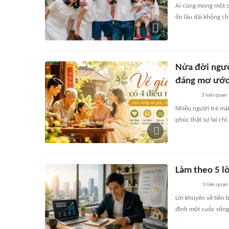
Ai cũng mong một cu
ổn lâu dài không ch
Nửa đời ngườ
đáng mơ ướ
3
liên quan
Nhiều người trẻ mả
phúc thật sự lại ch
Làm theo 5 l
3
liên quan
Lời khuyên về tiền 
định một cuộc sống