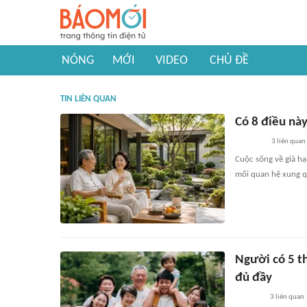
NÓNG
MỚI
VIDEO
CHỦ ĐỀ
TIN LIÊN QUAN
Có 8 điều nà
3
liên quan
Cuộc sống về già hạ
mối quan hệ xung 
Người có 5 t
đủ đầy
3
liên quan