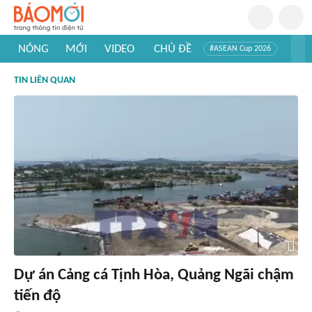
NÓNG
MỚI
VIDEO
CHỦ ĐỀ
#ASEAN Cup 2026
#Trí tuệ nhân tạo
#Mỹ - Iran
#Khám phá Việt Nam
TIN LIÊN QUAN
#Khám phá thế giới
Dự án Cảng cá Tịnh Hòa, Quảng Ngãi chậm
tiến độ