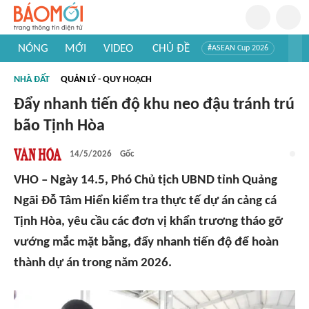
NÓNG
MỚI
VIDEO
CHỦ ĐỀ
#ASEAN Cup 2026
#Trí tuệ nhân tạo
#Mỹ - Iran
#Khám phá Việt Nam
NHÀ ĐẤT
QUẢN LÝ - QUY HOẠCH
#Khám phá thế giới
Đẩy nhanh tiến độ khu neo đậu tránh trú
bão Tịnh Hòa
14/5/2026
Gốc
VHO – Ngày 14.5, Phó Chủ tịch UBND tỉnh Quảng
Ngãi Đỗ Tâm Hiển kiểm tra thực tế dự án cảng cá
Tịnh Hòa, yêu cầu các đơn vị khẩn trương tháo gỡ
vướng mắc mặt bằng, đẩy nhanh tiến độ để hoàn
thành dự án trong năm 2026.