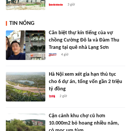
3 giờ
TIN NÓNG
Căn biệt thự kín tiếng của vợ
chồng Cường Đô la và Đàm Thu
Trang tại quê nhà Lạng Sơn
4 giờ
Hà Nội xem xét gia hạn thủ tục
cho 6 dự án, tổng vốn gần 2 triệu
tỷ đồng
2 giờ
Cận cảnh khu chợ cũ hơn
10.000m2 bỏ hoang nhiều năm,
cỏ mọc um tùm