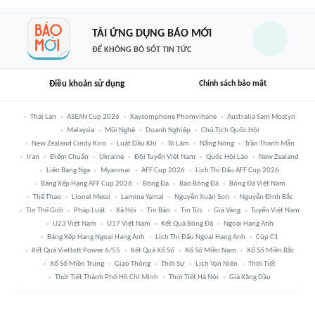
TẢI ỨNG DỤNG BÁO MỚI
ĐỂ KHÔNG BỎ SÓT TIN TỨC
Điều khoản sử dụng
Chính sách bảo mật
Thái Lan
ASEAN Cup 2026
Xaysomphone Phomvihane
Australia Sam Mostyn
Malaysia
Mũi Nghê
Doanh Nghiệp
Chủ Tịch Quốc Hội
New Zealand Cindy Kiro
Luật Dầu Khí
Tô Lâm
Nắng Nóng
Trần Thanh Mẫn
Iran
Điểm Chuẩn
Ukraine
Đội Tuyển Việt Nam
Quốc Hội Lào
New Zealand
Liên Bang Nga
Myanmar
AFF Cup 2026
Lịch Thi Đấu AFF Cup 2026
Bảng Xếp Hạng AFF Cup 2026
Bóng Đá
Báo Bóng Đá
Bóng Đá Việt Nam
Thể Thao
Lionel Messi
Lamine Yamal
Nguyễn Xuân Son
Nguyễn Đình Bắc
Tin Thế Giới
Pháp Luật
Xã Hội
Tin Bão
Tin Tức
Giá Vàng
Tuyển Việt Nam
U23 Việt Nam
U17 Việt Nam
Kết Quả Bóng Đá
Ngoại Hạng Anh
Bảng Xếp Hạng Ngoại Hạng Anh
Lịch Thi Đấu Ngoại Hạng Anh
Cúp C1
Kết Quả Vietlott Power 6/55
Kết Quả Xổ Số
Xổ Số Miền Nam
Xổ Số Miền Bắc
Xổ Số Miền Trung
Giao Thông
Thời Sự
Lịch Vạn Niên
Thời Tiết
Thời Tiết Thành Phố Hồ Chí Minh
Thời Tiết Hà Nội
Giá Xăng Dầu