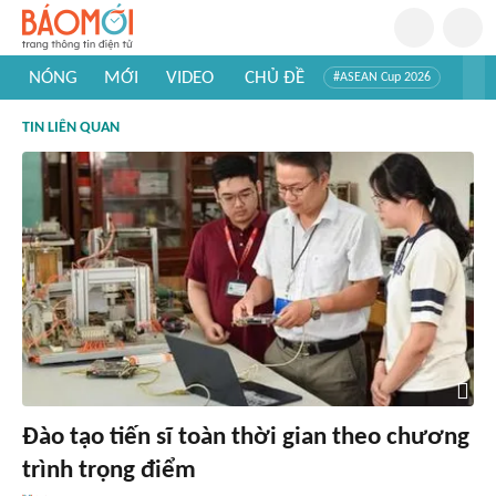
NÓNG
MỚI
VIDEO
CHỦ ĐỀ
#ASEAN Cup 2026
#Trí tuệ nhân tạo
#Mỹ - Iran
#Khám phá Việt Nam
TIN LIÊN QUAN
#Khám phá thế giới
Đào tạo tiến sĩ toàn thời gian theo chương
trình trọng điểm