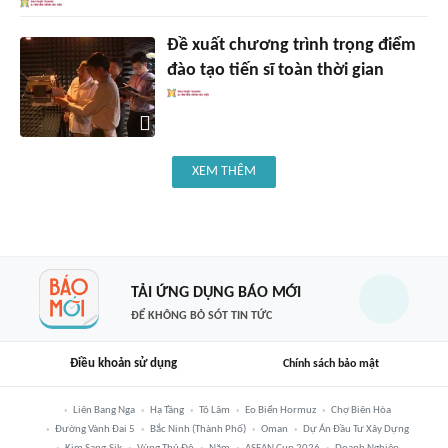
Đề xuất chương trình trọng điểm
đào tạo tiến sĩ toàn thời gian
XEM THÊM
TẢI ỨNG DỤNG BÁO MỚI
ĐỂ KHÔNG BỎ SÓT TIN TỨC
Điều khoản sử dụng
Chính sách bảo mật
Liên Bang Nga
Hạ Tầng
Tô Lâm
Eo Biển Hormuz
Chợ Biên Hòa
Đường Vành Đai 5
Bắc Ninh (thành Phố)
Oman
Dự Án Đầu Tư Xây Dựng