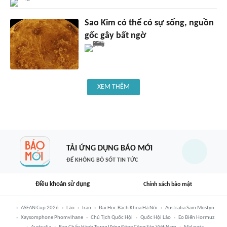
Sao Kim có thể có sự sống, nguồn
gốc gây bất ngờ
XEM THÊM
TẢI ỨNG DỤNG BÁO MỚI
ĐỂ KHÔNG BỎ SÓT TIN TỨC
Điều khoản sử dụng
Chính sách bảo mật
ASEAN Cup 2026
Lào
Iran
Đại Học Bách Khoa Hà Nội
Australia Sam Mostyn
Xaysomphone Phomvihane
Chủ Tịch Quốc Hội
Quốc Hội Lào
Eo Biển Hormuz