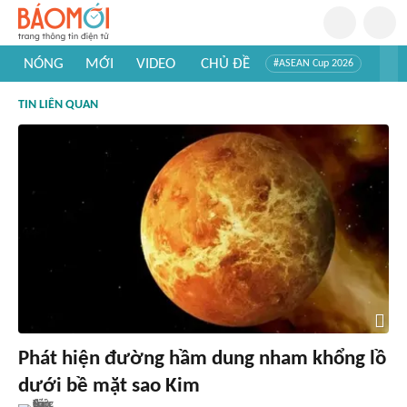
NÓNG
MỚI
VIDEO
CHỦ ĐỀ
#ASEAN Cup 2026
#Trí tuệ nhân tạo
#Mỹ - Iran
#Khám phá Việt Nam
TIN LIÊN QUAN
#Khám phá thế giới
Phát hiện đường hầm dung nham khổng lồ
dưới bề mặt sao Kim