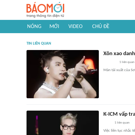
NÓNG
MỚI
VIDEO
CHỦ ĐỀ
TIN LIÊN QUAN
Xôn xao danh 
1
liên quan
Màn tái xuất của S
K-ICM vấp tra
1
liên quan
Việc liên tục nhắc 