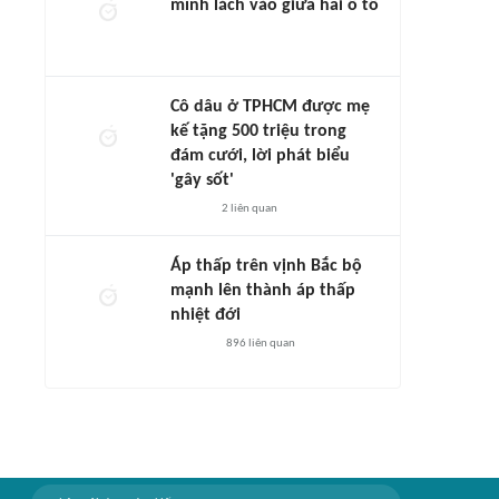
mình lách vào giữa hai ô tô
Cô dâu ở TPHCM được mẹ
kế tặng 500 triệu trong
đám cưới, lời phát biểu
'gây sốt'
2
liên quan
Áp thấp trên vịnh Bắc bộ
mạnh lên thành áp thấp
nhiệt đới
896
liên quan