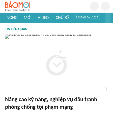
NÓNG
MỚI
VIDEO
CHỦ ĐỀ
#ASEAN Cup 2026
#Trí tuệ nhân tạo
#Mỹ - Iran
#Khám phá Việt Nam
TIN LIÊN QUAN
#Khám phá thế giới
Nâng cao kỹ năng, nghiệp vụ đấu tranh
phòng chống tội phạm mạng