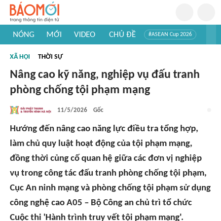
NÓNG
MỚI
VIDEO
CHỦ ĐỀ
#ASEAN Cup 2026
#Trí tuệ nhân tạo
#Mỹ - Iran
#Khám phá Việt Nam
XÃ HỘI
THỜI SỰ
#Khám phá thế giới
Nâng cao kỹ năng, nghiệp vụ đấu tranh
phòng chống tội phạm mạng
11/5/2026
Gốc
Hướng đến nâng cao năng lực điều tra tổng hợp,
làm chủ quy luật hoạt động của tội phạm mạng,
đồng thời củng cố quan hệ giữa các đơn vị nghiệp
vụ trong công tác đấu tranh phòng chống tội phạm,
Cục An ninh mạng và phòng chống tội phạm sử dụng
công nghệ cao A05 – Bộ Công an chủ trì tổ chức
Cuộc thi 'Hành trình truy vết tội phạm mạng'.