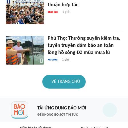
thuận hợp tác
1 giờ
Phú Thọ: Thường xuyên kiểm tra,
tuyên truyền đảm bảo an toàn
lòng hồ sông Đà mùa mưa lũ
1 giờ
VỀ TRANG CHỦ
TẢI ỨNG DỤNG BÁO MỚI
ĐỂ KHÔNG BỎ SÓT TIN TỨC