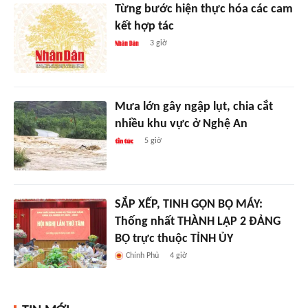
Từng bước hiện thực hóa các cam
kết hợp tác
3 giờ
Mưa lớn gây ngập lụt, chia cắt
nhiều khu vực ở Nghệ An
5 giờ
SẮP XẾP, TINH GỌN BỘ MÁY:
Thống nhất THÀNH LẬP 2 ĐẢNG
BỘ trực thuộc TỈNH ỦY
Chính Phủ
4 giờ