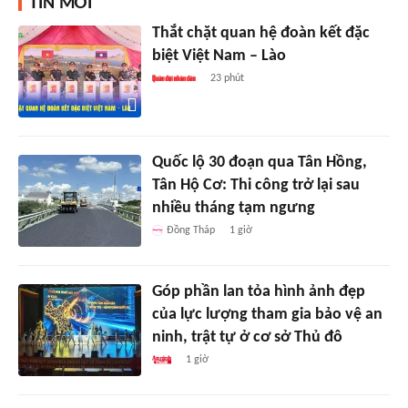
TIN MỚI
Thắt chặt quan hệ đoàn kết đặc
biệt Việt Nam – Lào
23 phút
Quốc lộ 30 đoạn qua Tân Hồng,
Tân Hộ Cơ: Thi công trở lại sau
nhiều tháng tạm ngưng
Đồng Tháp
1 giờ
Góp phần lan tỏa hình ảnh đẹp
của lực lượng tham gia bảo vệ an
ninh, trật tự ở cơ sở Thủ đô
1 giờ