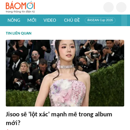
NÓNG
MỚI
VIDEO
CHỦ ĐỀ
#ASEAN Cup 2026
#Trí tuệ nhân tạo
#Mỹ - Iran
#Khám phá Việt Nam
TIN LIÊN QUAN
#Khám phá thế giới
Jisoo sẽ 'lột xác' mạnh mẽ trong album
mới?