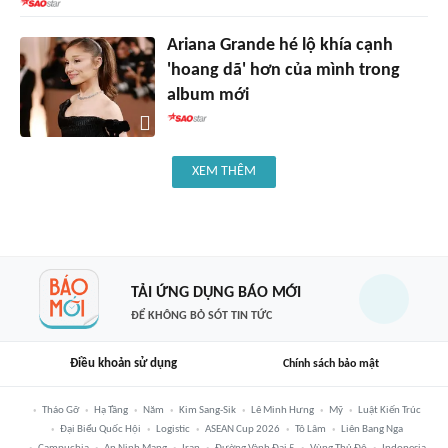
Ariana Grande hé lộ khía cạnh
'hoang dã' hơn của mình trong
album mới
XEM THÊM
TẢI ỨNG DỤNG BÁO MỚI
ĐỂ KHÔNG BỎ SÓT TIN TỨC
Điều khoản sử dụng
Chính sách bảo mật
Tháo Gỡ
Hạ Tầng
Năm
Kim Sang-Sik
Lê Minh Hưng
Mỹ
Luật Kiến Trúc
Đại Biểu Quốc Hội
Logistic
ASEAN Cup 2026
Tô Lâm
Liên Bang Nga