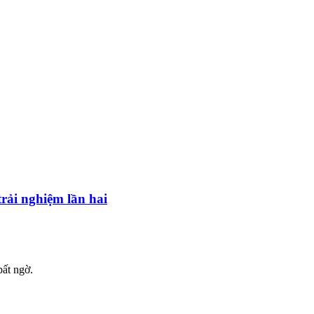
rải nghiệm lần hai
ất ngờ.