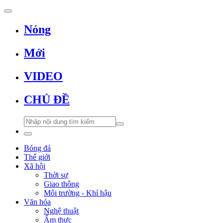
Nóng
Mới
VIDEO
CHỦ ĐỀ
Bóng đá
Thế giới
Xã hội
Thời sự
Giao thông
Môi trường - Khí hậu
Văn hóa
Nghệ thuật
Ẩm thực