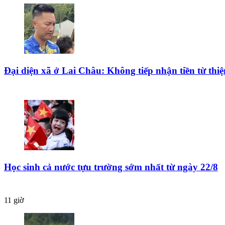
Đại diện xã ở Lai Châu: Không tiếp nhận tiền từ th
Học sinh cả nước tựu trường sớm nhất từ ngày 22/8
11 giờ