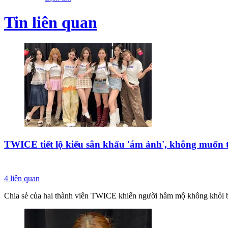
Tin liên quan
TWICE tiết lộ kiểu sân khấu 'ám ảnh', không muốn t
4
liên quan
Chia sẻ của hai thành viên TWICE khiến người hâm mộ không khỏi b