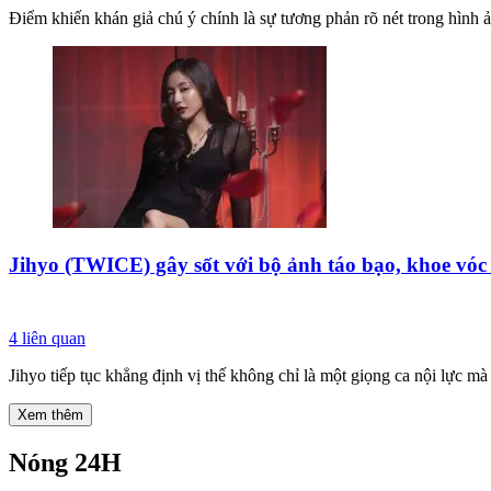
Điểm khiến khán giả chú ý chính là sự tương phản rõ nét trong hình
Jihyo (TWICE) gây sốt với bộ ảnh táo bạo, khoe vóc
4
liên quan
Jihyo tiếp tục khẳng định vị thế không chỉ là một giọng ca nội lực m
Xem thêm
Nóng 24H