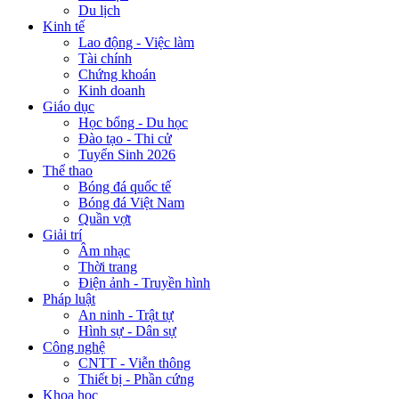
Du lịch
Kinh tế
Lao động - Việc làm
Tài chính
Chứng khoán
Kinh doanh
Giáo dục
Học bổng - Du học
Đào tạo - Thi cử
Tuyển Sinh 2026
Thể thao
Bóng đá quốc tế
Bóng đá Việt Nam
Quần vợt
Giải trí
Âm nhạc
Thời trang
Điện ảnh - Truyền hình
Pháp luật
An ninh - Trật tự
Hình sự - Dân sự
Công nghệ
CNTT - Viễn thông
Thiết bị - Phần cứng
Khoa học