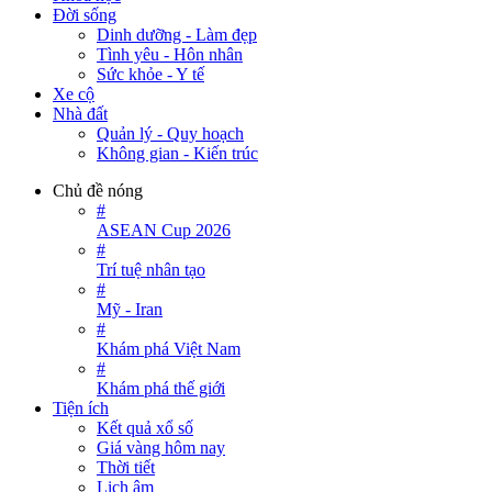
Đời sống
Dinh dưỡng - Làm đẹp
Tình yêu - Hôn nhân
Sức khỏe - Y tế
Xe cộ
Nhà đất
Quản lý - Quy hoạch
Không gian - Kiến trúc
Chủ đề nóng
#
ASEAN Cup 2026
#
Trí tuệ nhân tạo
#
Mỹ - Iran
#
Khám phá Việt Nam
#
Khám phá thế giới
Tiện ích
Kết quả xổ số
Giá vàng hôm nay
Thời tiết
Lịch âm