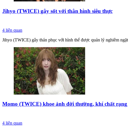
Jihyo (TWICE) gây sốt với thân hình siêu thực
4
liên quan
Jihyo (TWICE) gây thán phục với hình thể được quản lý nghiêm ngặt
Momo (TWICE) khoe ảnh đời thường, khí chất rạng n
4
liên quan