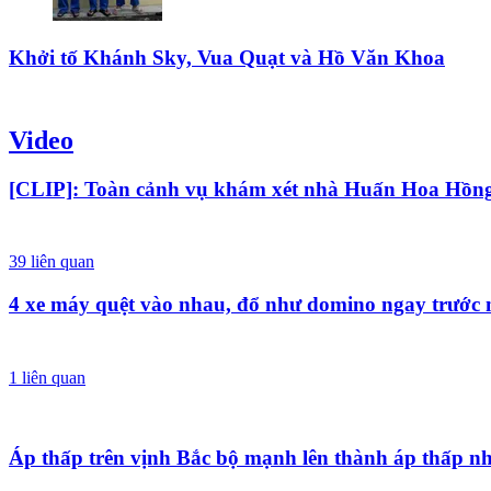
Khởi tố Khánh Sky, Vua Quạt và Hồ Văn Khoa
Video
[CLIP]: Toàn cảnh vụ khám xét nhà Huấn Hoa Hồn
39
liên quan
4 xe máy quệt vào nhau, đổ như domino ngay trước 
1
liên quan
Áp thấp trên vịnh Bắc bộ mạnh lên thành áp thấp nh