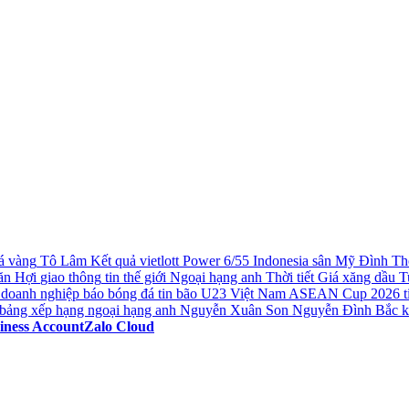
á vàng
Tô Lâm
Kết quả vietlott Power 6/55
Indonesia
sân Mỹ Đình
Th
ăn Hợi
giao thông
tin thế giới
Ngoại hạng anh
Thời tiết
Giá xăng dầu
T
doanh nghiệp
báo bóng đá
tin bão
U23 Việt Nam
ASEAN Cup 2026
t
bảng xếp hạng ngoại hạng anh
Nguyễn Xuân Son
Nguyễn Đình Bắc
k
iness Account
Zalo Cloud