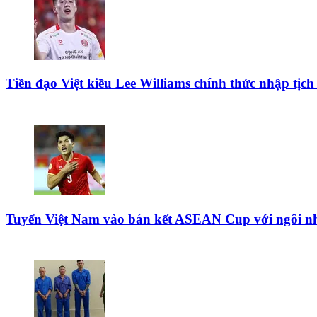
Tiền đạo Việt kiều Lee Williams chính thức nhập tịch
Tuyển Việt Nam vào bán kết ASEAN Cup với ngôi n