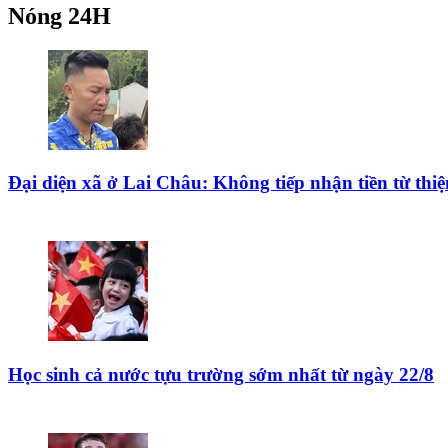
Nóng 24H
Đại diện xã ở Lai Châu: Không tiếp nhận tiền từ th
Học sinh cả nước tựu trường sớm nhất từ ngày 22/8