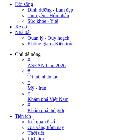
Đời sống
Dinh dưỡng - Làm đẹp
Tình yêu - Hôn nhân
Sức khỏe - Y tế
Xe cộ
Nhà đất
Quản lý - Quy hoạch
Không gian - Kiến trúc
Chủ đề nóng
#
ASEAN Cup 2026
#
Trí tuệ nhân tạo
#
Mỹ - Iran
#
Khám phá Việt Nam
#
Khám phá thế giới
Tiện ích
Kết quả xổ số
Giá vàng hôm nay
Thời tiết
Lịch âm