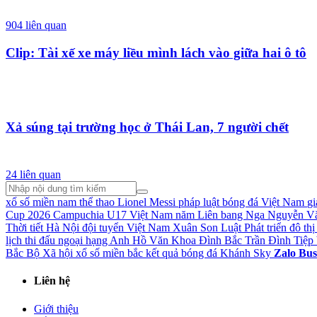
904
liên quan
Clip: Tài xế xe máy liều mình lách vào giữa hai ô tô
Xả súng tại trường học ở Thái Lan, 7 người chết
24
liên quan
xổ số miền nam
thể thao
Lionel Messi
pháp luật
bóng đá Việt Nam
gi
Cup 2026
Campuchia
U17 Việt Nam
năm
Liên bang Nga
Nguyễn V
Thời tiết Hà Nội
đội tuyển Việt Nam
Xuân Son
Luật Phát triển đô thị
lịch thi đấu ngoại hạng Anh
Hồ Văn Khoa
Đình Bắc
Trần Đình Tiệp
Bắc Bộ
Xã hội
xổ số miền bắc
kết quả bóng đá
Khánh Sky
Zalo Bus
Liên hệ
Giới thiệu