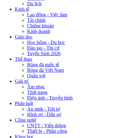
Du lịch
Kinh tế
Lao động - Việc làm
Tài chính
Chứng khoán
Kinh doanh
Giáo dục
Học bổng - Du học
Đào tạo - Thi cử
Tuyển Sinh 2026
Thể thao
Bóng đá quốc tế
Bóng đá Việt Nam
Quần vợt
Giải trí
Âm nhạc
Thời trang
Điện ảnh - Truyền hình
Pháp luật
An ninh - Trật tự
Hình sự - Dân sự
Công nghệ
CNTT - Viễn thông
Thiết bị - Phần cứng
Khoa học