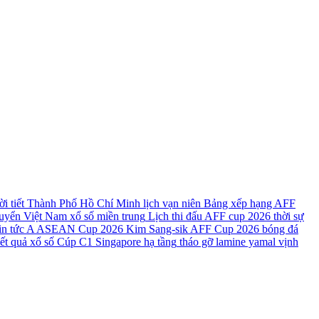
ời tiết Thành Phố Hồ Chí Minh
lịch vạn niên
Bảng xếp hạng AFF
uyển Việt Nam
xổ số miền trung
Lịch thi đấu AFF cup 2026
thời sự
in tức
A ASEAN Cup 2026
Kim Sang-sik
AFF Cup 2026
bóng đá
ết quả xổ số
Cúp C1
Singapore
hạ tầng
tháo gỡ
lamine yamal
vịnh