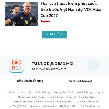
Thái Lan thoát hiểm phút cuối,
tiếp bước Việt Nam dự VCK Asian
Cup 2027
XEM THÊM
TẢI ỨNG DỤNG BÁO MỚI
ĐỂ KHÔNG BỎ SÓT TIN TỨC
Điều khoản sử dụng
Chính sách bảo mật
Tô Lâm
Iran
Mỹ
Lê Minh Hưng
Đường Vành Đai 5
An Ninh Mạng
Logistic
Dự Án Đầu Tư Xây Dựng
Luật Kiến Trúc
Tháo Gỡ
Liên Bang Nga
ASEAN Cup 2026
Eo Biển Hormuz
Kim Sang-Sik
Luật Phát Triển Đô Thị
Vùng Thủ Đô
Indonesia
Campuchia
Hạ Tầng
Năm
Đại Biểu Quốc Hội