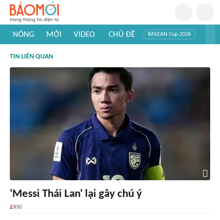
NÓNG
MỚI
VIDEO
CHỦ ĐỀ
#ASEAN Cup 2026
#Trí tuệ nhân tạo
#Mỹ - Iran
#Khám phá Việt Nam
TIN LIÊN QUAN
#Khám phá thế giới
'Messi Thái Lan' lại gây chú ý