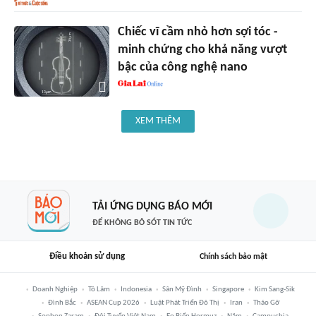
Chiếc vĩ cầm nhỏ hơn sợi tóc -
minh chứng cho khả năng vượt
bậc của công nghệ nano
XEM THÊM
TẢI ỨNG DỤNG BÁO MỚI
ĐỂ KHÔNG BỎ SÓT TIN TỨC
Điều khoản sử dụng
Chính sách bảo mật
Doanh Nghiệp
Tô Lâm
Indonesia
Sân Mỹ Đình
Singapore
Kim Sang-Sik
Đình Bắc
ASEAN Cup 2026
Luật Phát Triển Đô Thị
Iran
Tháo Gỡ