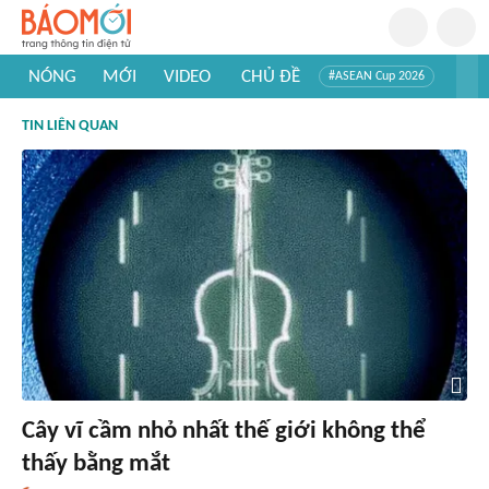
NÓNG
MỚI
VIDEO
CHỦ ĐỀ
#ASEAN Cup 2026
#Trí tuệ nhân tạo
#Mỹ - Iran
#Khám phá Việt Nam
TIN LIÊN QUAN
#Khám phá thế giới
Cây vĩ cầm nhỏ nhất thế giới không thể
thấy bằng mắt