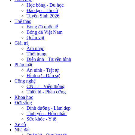
Học bổng - Du học
Đào tạo - Thi cử
Tuyển Sinh 2026
Thể thao
Bóng đá quốc tế
Bóng đá Việt Nam
Quần vợt
Giải trí
Âm nhạc
Thời trang
Điện ảnh - Truyền hình
Pháp luật
An ninh - Trật tự
Hình sự - Dân sự
Công nghệ
CNTT - Viễn thông
Thiết bị - Phần cứng
Khoa học
Đời sống
Dinh dưỡng - Làm đẹp
Tình yêu - Hôn nhân
Sức khỏe - Y tế
Xe cộ
Nhà đất