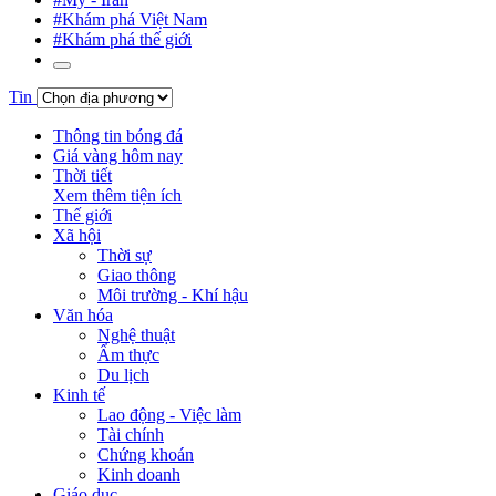
#Khám phá Việt Nam
#Khám phá thế giới
Tin
Thông tin bóng đá
Giá vàng hôm nay
Thời tiết
Xem thêm tiện ích
Thế giới
Xã hội
Thời sự
Giao thông
Môi trường - Khí hậu
Văn hóa
Nghệ thuật
Ẩm thực
Du lịch
Kinh tế
Lao động - Việc làm
Tài chính
Chứng khoán
Kinh doanh
Giáo dục