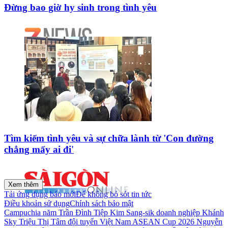
Đừng bao giờ hy sinh trong tình yêu
Tìm kiếm tình yêu và sự chữa lành từ 'Con đường
chẳng mấy ai đi'
Xem thêm
Tải ứng dụng báo mới
Để không bỏ sót tin tức
Điều khoản sử dụng
Chính sách bảo mật
Campuchia
năm
Trần Đình Tiệp
Kim Sang-sik
doanh nghiệp
Khánh
Sky
Triệu Thị Tâm
đội tuyển Việt Nam
ASEAN Cup 2026
Nguyễn