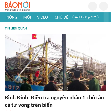
NÓNG
MỚI
VIDEO
CHỦ ĐỀ
#ASEAN Cup 2026
#Trí tuệ nhân tạo
#Mỹ - Iran
#Khám phá Việt Nam
TIN LIÊN QUAN
#Khám phá thế giới
Bình Định: Điều tra nguyên nhân 1 chủ tàu
cá tử vong trên biển