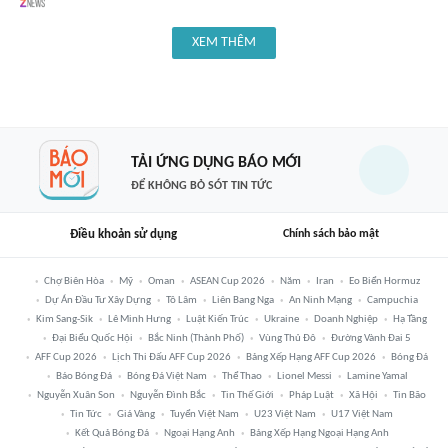
XEM THÊM
TẢI ỨNG DỤNG BÁO MỚI
ĐỂ KHÔNG BỎ SÓT TIN TỨC
Điều khoản sử dụng
Chính sách bảo mật
Chợ Biên Hòa
Mỹ
Oman
ASEAN Cup 2026
Năm
Iran
Eo Biển Hormuz
Dự Án Đầu Tư Xây Dựng
Tô Lâm
Liên Bang Nga
An Ninh Mạng
Campuchia
Kim Sang-Sik
Lê Minh Hưng
Luật Kiến Trúc
Ukraine
Doanh Nghiệp
Hạ Tầng
Đại Biểu Quốc Hội
Bắc Ninh (thành Phố)
Vùng Thủ Đô
Đường Vành Đai 5
AFF Cup 2026
Lịch Thi Đấu AFF Cup 2026
Bảng Xếp Hạng AFF Cup 2026
Bóng Đá
Báo Bóng Đá
Bóng Đá Việt Nam
Thể Thao
Lionel Messi
Lamine Yamal
Nguyễn Xuân Son
Nguyễn Đình Bắc
Tin Thế Giới
Pháp Luật
Xã Hội
Tin Bão
Tin Tức
Giá Vàng
Tuyển Việt Nam
U23 Việt Nam
U17 Việt Nam
Kết Quả Bóng Đá
Ngoại Hạng Anh
Bảng Xếp Hạng Ngoại Hạng Anh