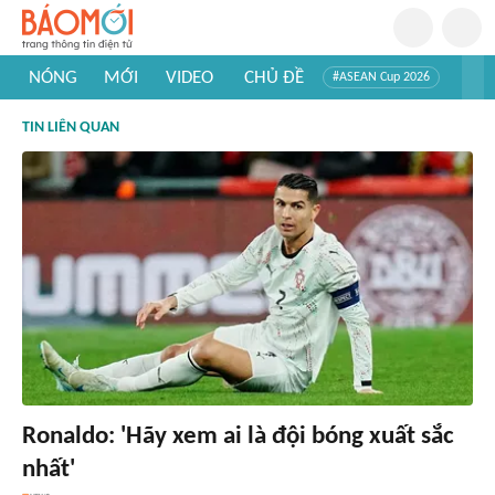
NÓNG
MỚI
VIDEO
CHỦ ĐỀ
#ASEAN Cup 2026
#Trí tuệ nhân tạo
#Mỹ - Iran
#Khám phá Việt Nam
TIN LIÊN QUAN
#Khám phá thế giới
Ronaldo: 'Hãy xem ai là đội bóng xuất sắc
nhất'