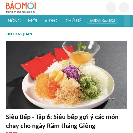
NÓNG
MỚI
VIDEO
CHỦ ĐỀ
#ASEAN Cup 2026
#Trí tuệ nhân tạo
#Mỹ - Iran
#Khám phá Việt Nam
TIN LIÊN QUAN
#Khám phá thế giới
Siêu Bếp - Tập 6: Siêu bếp gợi ý các món
chay cho ngày Rằm tháng Giêng