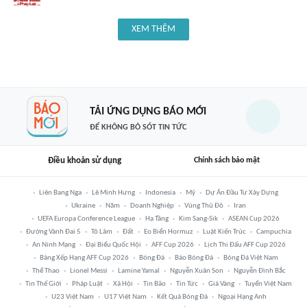
XEM THÊM
TẢI ỨNG DỤNG BÁO MỚI
ĐỂ KHÔNG BỎ SÓT TIN TỨC
Điều khoản sử dụng
Chính sách bảo mật
Liên Bang Nga
Lê Minh Hưng
Indonesia
Mỹ
Dự Án Đầu Tư Xây Dựng
Ukraine
Năm
Doanh Nghiệp
Vùng Thủ Đô
Iran
UEFA Europa Conference League
Hạ Tầng
Kim Sang-Sik
ASEAN Cup 2026
Đường Vành Đai 5
Tô Lâm
Đất
Eo Biển Hormuz
Luật Kiến Trúc
Campuchia
An Ninh Mạng
Đại Biểu Quốc Hội
AFF Cup 2026
Lịch Thi Đấu AFF Cup 2026
Bảng Xếp Hạng AFF Cup 2026
Bóng Đá
Báo Bóng Đá
Bóng Đá Việt Nam
Thể Thao
Lionel Messi
Lamine Yamal
Nguyễn Xuân Son
Nguyễn Đình Bắc
Tin Thế Giới
Pháp Luật
Xã Hội
Tin Bão
Tin Tức
Giá Vàng
Tuyển Việt Nam
U23 Việt Nam
U17 Việt Nam
Kết Quả Bóng Đá
Ngoại Hạng Anh