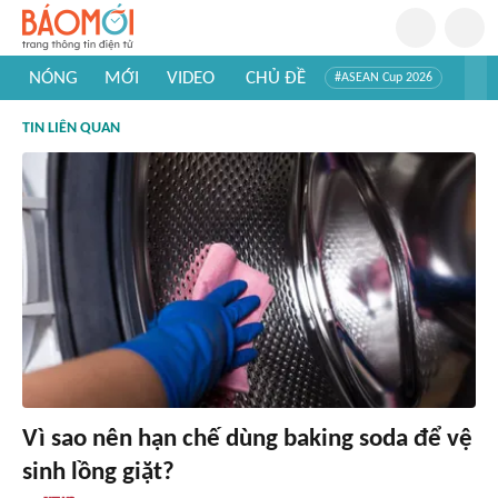
NÓNG
MỚI
VIDEO
CHỦ ĐỀ
#ASEAN Cup 2026
#Trí tuệ nhân tạo
#Mỹ - Iran
#Khám phá Việt Nam
TIN LIÊN QUAN
#Khám phá thế giới
Vì sao nên hạn chế dùng baking soda để vệ
sinh lồng giặt?