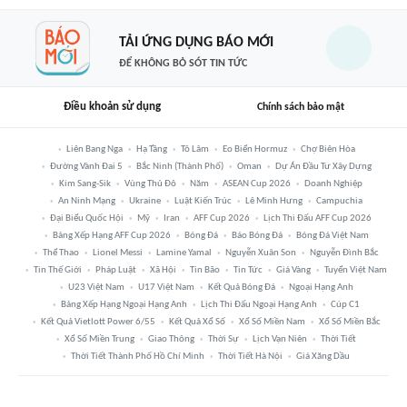
TẢI ỨNG DỤNG BÁO MỚI
ĐỂ KHÔNG BỎ SÓT TIN TỨC
Điều khoản sử dụng
Chính sách bảo mật
Liên Bang Nga
Hạ Tầng
Tô Lâm
Eo Biển Hormuz
Chợ Biên Hòa
Đường Vành Đai 5
Bắc Ninh (thành Phố)
Oman
Dự Án Đầu Tư Xây Dựng
Kim Sang-Sik
Vùng Thủ Đô
Năm
ASEAN Cup 2026
Doanh Nghiệp
An Ninh Mạng
Ukraine
Luật Kiến Trúc
Lê Minh Hưng
Campuchia
Đại Biểu Quốc Hội
Mỹ
Iran
AFF Cup 2026
Lịch Thi Đấu AFF Cup 2026
Bảng Xếp Hạng AFF Cup 2026
Bóng Đá
Báo Bóng Đá
Bóng Đá Việt Nam
Thể Thao
Lionel Messi
Lamine Yamal
Nguyễn Xuân Son
Nguyễn Đình Bắc
Tin Thế Giới
Pháp Luật
Xã Hội
Tin Bão
Tin Tức
Giá Vàng
Tuyển Việt Nam
U23 Việt Nam
U17 Việt Nam
Kết Quả Bóng Đá
Ngoại Hạng Anh
Bảng Xếp Hạng Ngoại Hạng Anh
Lịch Thi Đấu Ngoại Hạng Anh
Cúp C1
Kết Quả Vietlott Power 6/55
Kết Quả Xổ Số
Xổ Số Miền Nam
Xổ Số Miền Bắc
Xổ Số Miền Trung
Giao Thông
Thời Sự
Lịch Vạn Niên
Thời Tiết
Thời Tiết Thành Phố Hồ Chí Minh
Thời Tiết Hà Nội
Giá Xăng Dầu