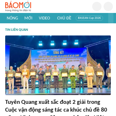
NÓNG
MỚI
VIDEO
CHỦ ĐỀ
#ASEAN Cup 2026
#Trí tuệ nhân tạo
#Mỹ - Iran
#Khám phá Việt Nam
TIN LIÊN QUAN
#Khám phá thế giới
Tuyên Quang xuất sắc đoạt 2 giải trong
Cuộc vận động sáng tác ca khúc chủ đề 80