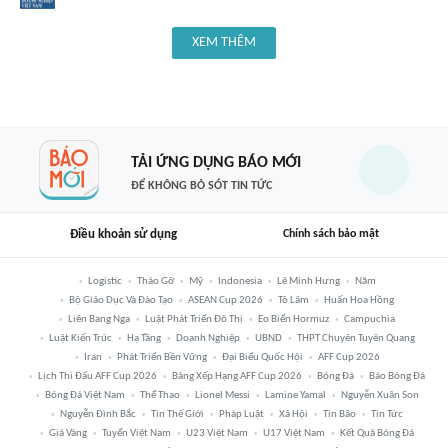
XEM THÊM
TẢI ỨNG DỤNG BÁO MỚI
ĐỂ KHÔNG BỎ SÓT TIN TỨC
Điều khoản sử dụng
Chính sách bảo mật
Logistic
Tháo Gỡ
Mỹ
Indonesia
Lê Minh Hưng
Năm
Bộ Giáo Dục Và Đào Tạo
ASEAN Cup 2026
Tô Lâm
Huấn Hoa Hồng
Liên Bang Nga
Luật Phát Triển Đô Thị
Eo Biển Hormuz
Campuchia
Luật Kiến Trúc
Hạ Tầng
Doanh Nghiệp
UBND
THPT Chuyên Tuyên Quang
Iran
Phát Triển Bền Vững
Đại Biểu Quốc Hội
AFF Cup 2026
Lịch Thi Đấu AFF Cup 2026
Bảng Xếp Hạng AFF Cup 2026
Bóng Đá
Báo Bóng Đá
Bóng Đá Việt Nam
Thể Thao
Lionel Messi
Lamine Yamal
Nguyễn Xuân Son
Nguyễn Đình Bắc
Tin Thế Giới
Pháp Luật
Xã Hội
Tin Bão
Tin Tức
Giá Vàng
Tuyển Việt Nam
U23 Việt Nam
U17 Việt Nam
Kết Quả Bóng Đá