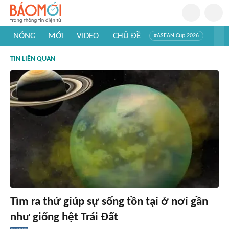
NÓNG
MỚI
VIDEO
CHỦ ĐỀ
#ASEAN Cup 2026
#Trí tuệ nhân tạo
#Mỹ - Iran
#Khám phá Việt Nam
TIN LIÊN QUAN
#Khám phá thế giới
Tìm ra thứ giúp sự sống tồn tại ở nơi gần
như giống hệt Trái Đất