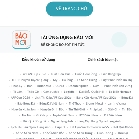
VỀ TRANG CHỦ
TẢI ỨNG DỤNG BÁO MỚI
ĐỂ KHÔNG BỎ SÓT TIN TỨC
Điều khoản sử dụng
Chính sách bảo mật
ASEAN Cup 2026
Luật Kiến Trúc
Huấn Hoa Hồng
Liên Bang Nga
THPT Chuyên Tuyên Quang
Mỹ
Hạ Tầng
Lê Minh Hưng
Luật Phát Triển Đô Thị
Pháp Lý
Iran
Indonesia
UBND
Doanh Nghiệp
Năm
Phát Triển Bền Vững
Tô Lâm
Tháo Gỡ
Campuchia
Logistic
Đại Biểu Quốc Hội
Eo Biển Hormuz
AFF Cup 2026
Lịch Thi Đấu AFF Cup 2026
Bảng Xếp Hạng AFF Cup 2026
Bóng Đá
Báo Bóng Đá
Bóng Đá Việt Nam
Thể Thao
Lionel Messi
Lamine Yamal
Nguyễn Xuân Son
Nguyễn Đình Bắc
Tin Thế Giới
Pháp Luật
Xã Hội
Tin Bão
Tin Tức
Giá Vàng
Tuyển Việt Nam
U23 Việt Nam
U17 Việt Nam
Kết Quả Bóng Đá
Ngoại Hạng Anh
Bảng Xếp Hạng Ngoại Hạng Anh
Lịch Thi Đấu Ngoại Hạng Anh
Cúp C1
Kết Quả Vietlott Power 6/55
Kết Quả Xổ Số
Xổ Số Miền Nam
Xổ Số Miền Bắc
Xổ Số Miền Trung
Giao Thông
Thời Sự