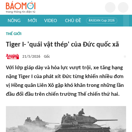
NÓNG
MỚI
VIDEO
CHỦ ĐỀ
#ASEAN Cup 2026
#Trí tuệ nhân tạo
#Mỹ - Iran
#Khám phá Việt Nam
THẾ GIỚI
#Khám phá thế giới
Tiger I- 'quái vật thép' của Đức quốc xã
21/5/2026
Gốc
Với lớp giáp dày và hỏa lực vượt trội, xe tăng hạng
nặng Tiger I của phát xít Đức từng khiến nhiều đơn
vị Hồng quân Liên Xô gặp khó khăn trong những lần
đầu đối đầu trên chiến trường Thế chiến thứ hai.