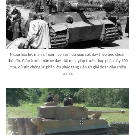
Ngoài hỏa lực mạnh, Tiger I còn sở hữu giáp cực dày theo tiêu chuẩn
thời đó. Giáp trước thân xe dày 100 mm, giáp trước tháp pháo dày 100
mm, đủ sức chống lại phần lớn pháo tăng Liên Xô giai đoạn đầu chiến
tranh.