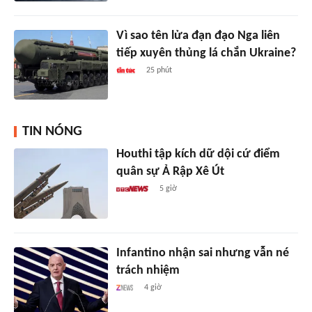
Vì sao tên lửa đạn đạo Nga liên
tiếp xuyên thủng lá chắn Ukraine?
25 phút
TIN NÓNG
Houthi tập kích dữ dội cứ điểm
quân sự Ả Rập Xê Út
5 giờ
Infantino nhận sai nhưng vẫn né
trách nhiệm
4 giờ