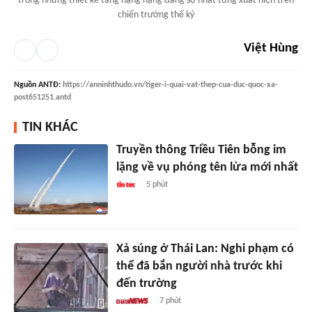
trong những thiết kế tăng hạng nặng đáng sợ nhất từng xuất hiện trên
chiến trường thế kỷ
Việt Hùng
Nguồn
ANTĐ
:
https://anninhthudo.vn/tiger-i-quai-vat-thep-cua-duc-quoc-xa-
post651251.antd
TIN KHÁC
Truyền thông Triều Tiên bỗng im
lặng về vụ phóng tên lửa mới nhất
5 phút
Xả súng ở Thái Lan: Nghi phạm có
thể đã bắn người nhà trước khi
đến trường
7 phút