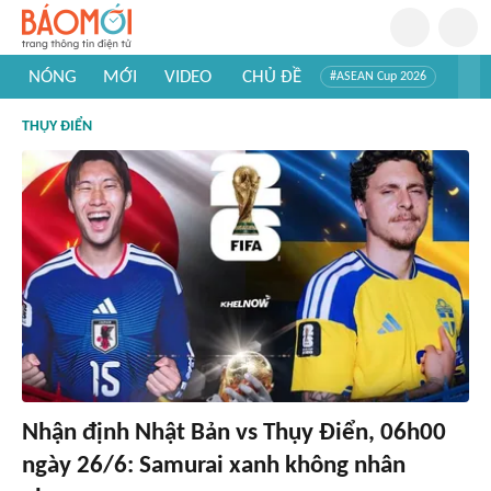
NÓNG
MỚI
VIDEO
CHỦ ĐỀ
#ASEAN Cup 2026
#Trí tuệ nhân tạo
#Mỹ - Iran
#Khám phá Việt Nam
THỤY ĐIỂN
#Khám phá thế giới
Nhận định Nhật Bản vs Thụy Điển, 06h00
ngày 26/6: Samurai xanh không nhân