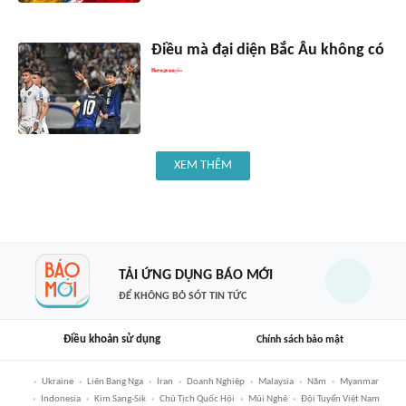
Điều mà đại diện Bắc Âu không có
XEM THÊM
TẢI ỨNG DỤNG BÁO MỚI
ĐỂ KHÔNG BỎ SÓT TIN TỨC
Điều khoản sử dụng
Chính sách bảo mật
Ukraine
Liên Bang Nga
Iran
Doanh Nghiệp
Malaysia
Năm
Myanmar
Indonesia
Kim Sang-Sik
Chủ Tịch Quốc Hội
Mũi Nghê
Đội Tuyển Việt Nam