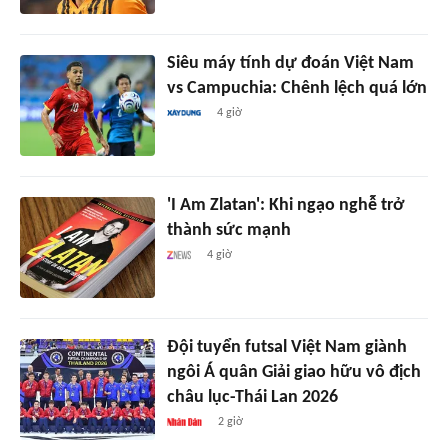
Siêu máy tính dự đoán Việt Nam
vs Campuchia: Chênh lệch quá lớn
4 giờ
'I Am Zlatan': Khi ngạo nghễ trở
thành sức mạnh
4 giờ
Đội tuyển futsal Việt Nam giành
ngôi Á quân Giải giao hữu vô địch
châu lục-Thái Lan 2026
2 giờ