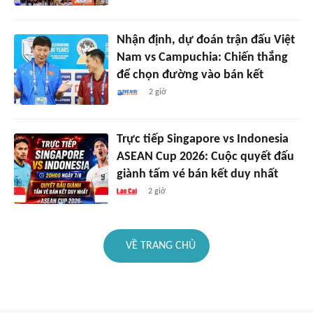
Nhận định, dự đoán trận đấu Việt
Nam vs Campuchia: Chiến thắng
để chọn đường vào bán kết
2 giờ
Trực tiếp Singapore vs Indonesia
ASEAN Cup 2026: Cuộc quyết đấu
giành tấm vé bán kết duy nhất
2 giờ
VỀ TRANG CHỦ