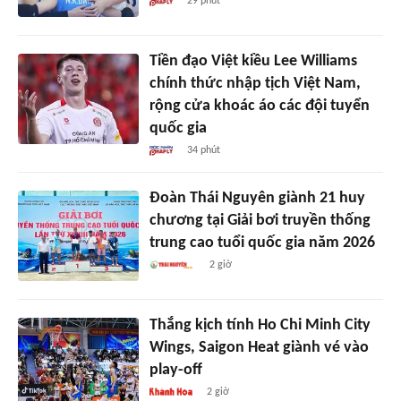
29 phút
Tiền đạo Việt kiều Lee Williams
chính thức nhập tịch Việt Nam,
rộng cửa khoác áo các đội tuyển
quốc gia
34 phút
Đoàn Thái Nguyên giành 21 huy
chương tại Giải bơi truyền thống
trung cao tuổi quốc gia năm 2026
2 giờ
Thắng kịch tính Ho Chi Minh City
Wings, Saigon Heat giành vé vào
play-off
2 giờ