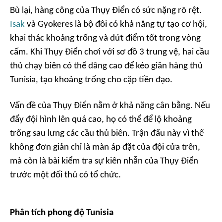
Bù lại, hàng công của Thụy Điển có sức nặng rõ rệt.
Isak
và Gyokeres là bộ đôi có khả năng tự tạo cơ hội,
khai thác khoảng trống và dứt điểm tốt trong vòng
cấm. Khi Thụy Điển chơi với sơ đồ 3 trung vệ, hai cầu
thủ chạy biên có thể dâng cao để kéo giãn hàng thủ
Tunisia, tạo khoảng trống cho cặp tiền đạo.
Vấn đề của Thụy Điển nằm ở khả năng cân bằng. Nếu
đẩy đội hình lên quá cao, họ có thể để lộ khoảng
trống sau lưng các cầu thủ biên. Trận đấu này vì thế
không đơn giản chỉ là màn áp đặt của đội cửa trên,
mà còn là bài kiểm tra sự kiên nhẫn của Thụy Điển
trước một đối thủ có tổ chức.
Phân tích phong độ Tunisia