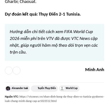
Gharbi; Chaouat.
Dự đoán kết quả: Thụy Điển 2-1 Tunisia.
Hướng dẫn chi tiết cách xem FIFA World Cup
2026 miễn phí trên VTV đã được VTC News cập
nhật, giúp người hâm mộ theo dõi trọn vẹn các
trận cầu.
Minh Anh
Alexander Isak
Tuyển Thụy Điển
World Cup
Nguồn
VTC
:
https://vtcnews.vn/nhan-dinh-bong-da-thuy-dien-vs-tunisia-gyokeres-
isak-chung-minh-dang-cap-ar1023512.html