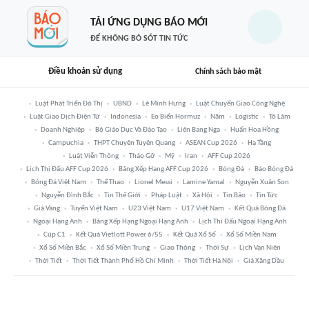
TẢI ỨNG DỤNG BÁO MỚI
ĐỂ KHÔNG BỎ SÓT TIN TỨC
Điều khoản sử dụng
Chính sách bảo mật
Luật Phát Triển Đô Thị
UBND
Lê Minh Hưng
Luật Chuyển Giao Công Nghệ
Luật Giao Dịch Điện Tử
Indonesia
Eo Biển Hormuz
Năm
Logistic
Tô Lâm
Doanh Nghiệp
Bộ Giáo Dục Và Đào Tạo
Liên Bang Nga
Huấn Hoa Hồng
Campuchia
THPT Chuyên Tuyên Quang
ASEAN Cup 2026
Hạ Tầng
Luật Viễn Thông
Tháo Gỡ
Mỹ
Iran
AFF Cup 2026
Lịch Thi Đấu AFF Cup 2026
Bảng Xếp Hạng AFF Cup 2026
Bóng Đá
Báo Bóng Đá
Bóng Đá Việt Nam
Thể Thao
Lionel Messi
Lamine Yamal
Nguyễn Xuân Son
Nguyễn Đình Bắc
Tin Thế Giới
Pháp Luật
Xã Hội
Tin Bão
Tin Tức
Giá Vàng
Tuyển Việt Nam
U23 Việt Nam
U17 Việt Nam
Kết Quả Bóng Đá
Ngoại Hạng Anh
Bảng Xếp Hạng Ngoại Hạng Anh
Lịch Thi Đấu Ngoại Hạng Anh
Cúp C1
Kết Quả Vietlott Power 6/55
Kết Quả Xổ Số
Xổ Số Miền Nam
Xổ Số Miền Bắc
Xổ Số Miền Trung
Giao Thông
Thời Sự
Lịch Vạn Niên
Thời Tiết
Thời Tiết Thành Phố Hồ Chí Minh
Thời Tiết Hà Nội
Giá Xăng Dầu