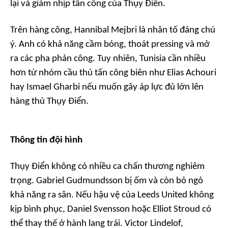
lại và giảm nhịp tấn công của Thụy Điển.
Trên hàng công, Hannibal Mejbri là nhân tố đáng chú
ý. Anh có khả năng cầm bóng, thoát pressing và mở
ra các pha phản công. Tuy nhiên, Tunisia cần nhiều
hơn từ nhóm cầu thủ tấn công biên như Elias Achouri
hay Ismael Gharbi nếu muốn gây áp lực đủ lớn lên
hàng thủ Thụy Điển.
Thông tin đội hình
Thụy Điển không có nhiều ca chấn thương nghiêm
trọng. Gabriel Gudmundsson bị ốm và còn bỏ ngỏ
khả năng ra sân. Nếu hậu vệ của Leeds United không
kịp bình phục, Daniel Svensson hoặc Elliot Stroud có
thể thay thế ở hành lang trái. Victor Lindelof,