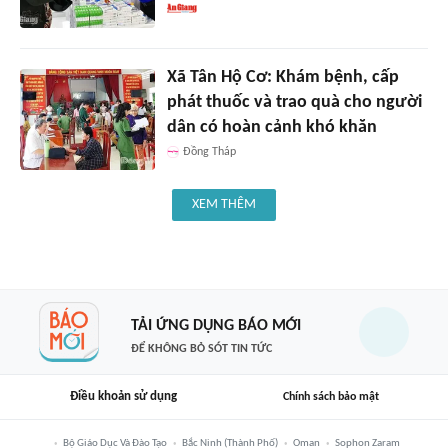
Xã Tân Hộ Cơ: Khám bệnh, cấp
phát thuốc và trao quà cho người
dân có hoàn cảnh khó khăn
Đồng Tháp
XEM THÊM
TẢI ỨNG DỤNG BÁO MỚI
ĐỂ KHÔNG BỎ SÓT TIN TỨC
Điều khoản sử dụng
Chính sách bảo mật
Bộ Giáo Dục Và Đào Tạo
Bắc Ninh (thành Phố)
Oman
Sophon Zaram