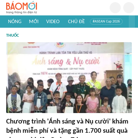
NÓNG
MỚI
VIDEO
CHỦ ĐỀ
#ASEAN Cup 2026
#Trí tuệ nhân tạo
#Mỹ - Iran
#Khám phá Việt Nam
THUỐC
#Khám phá thế giới
Chương trình 'Ánh sáng và Nụ cười' khám
bệnh miễn phí và tặng gần 1.700 suất quà