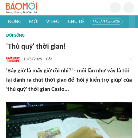
NÓNG
MỚI
VIDEO
CHỦ ĐỀ
#ASEAN Cup 2026
#Trí tuệ nhân tạo
#Mỹ - Iran
#Khám phá Việt Nam
ĐỜI SỐNG
#Khám phá thế giới
'Thủ quỹ' thời gian!
13/5/2025
Gốc
'Bây giờ là mấy giờ rồi nhỉ?' - mỗi lần như vậy là tôi
lại dành ra chút thời gian để 'hỏi ý kiến trợ giúp' của
'thủ quỹ' thời gian Casio...