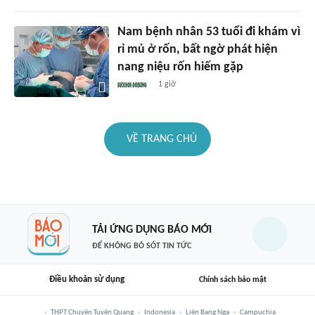
Nam bệnh nhân 53 tuổi đi khám vì
rỉ mủ ở rốn, bất ngờ phát hiện
nang niệu rốn hiếm gặp
1 giờ
VỀ TRANG CHỦ
TẢI ỨNG DỤNG BÁO MỚI
ĐỂ KHÔNG BỎ SÓT TIN TỨC
Điều khoản sử dụng
Chính sách bảo mật
THPT Chuyên Tuyên Quang
Indonesia
Liên Bang Nga
Campuchia