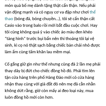
món quà bố mẹ dành tặng thật cẩn thận. Nếu phải
vận động mạnh và có nguy cơ va đập như chơi
thể
thao
(bóng đá, bóng chuyền…), tôi sẽ cẩn thận cất
Casio vào trong balo rồi mới bắt đầu cuộc chơi. Hay
tôi cũng không quá ỷ vào chiếc áo màu đen khéo
“tàng hình” trước bụi bẩn nên thi thoảng tôi lại vệ
sinh, kì cọ nó thật sạch bằng chiếc bàn chải nhỏ được
làm ẩm cùng tấm khăn lau mềm mại.
Cố gắng giữ gìn như thế nhưng cũng đã 2 lần mẹ phải
thay dây bị đứt cho chiếc đồng hồ đó. Phải tìm lên
tận cửa hàng trên phố Hàng Đào mới có cửa hàng
nhận thay cùng với giá đắt đỏ nên mẹ đã cằn nhằn
không dứt rằng, giờ còn mấy ai đeo loại này, mua
luôn đồng hồ mới còn hơn.