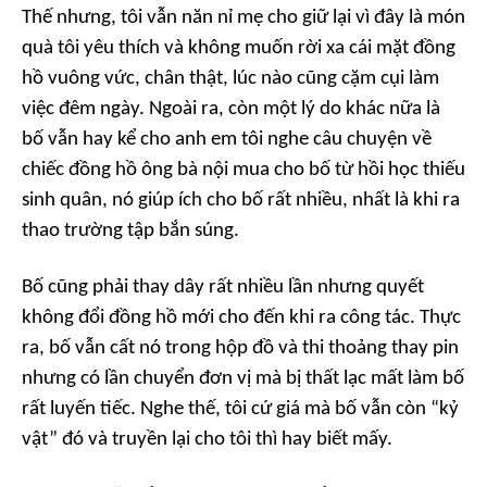
Thế nhưng, tôi vẫn năn nỉ mẹ cho giữ lại vì đây là món
quà tôi yêu thích và không muốn rời xa cái mặt đồng
hồ vuông vức, chân thật, lúc nào cũng cặm cụi làm
việc đêm ngày. Ngoài ra, còn một lý do khác nữa là
bố vẫn hay kể cho anh em tôi nghe câu chuyện về
chiếc đồng hồ ông bà nội mua cho bố từ hồi học thiếu
sinh quân, nó giúp ích cho bố rất nhiều, nhất là khi ra
thao trường tập bắn súng.
Bố cũng phải thay dây rất nhiều lần nhưng quyết
không đổi đồng hồ mới cho đến khi ra công tác. Thực
ra, bố vẫn cất nó trong hộp đồ và thi thoảng thay pin
nhưng có lần chuyển đơn vị mà bị thất lạc mất làm bố
rất luyến tiếc. Nghe thế, tôi cứ giá mà bố vẫn còn “kỷ
vật” đó và truyền lại cho tôi thì hay biết mấy.