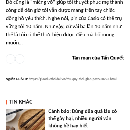
Đó cũng là “miếng võ” giúp tôi thuyết phục mẹ thành
công để đến giờ tôi vẫn được mang trên tay chiếc
đồng hồ yêu thích. Nghe nói, pin của Casio có thể trụ
vững tới 10 năm. Như vậy, cứ vài ba lần 10 năm như
thế là tôi có thể thực hiện được điều mà bố mong
muốn…
Tản mạn của Tấn Quyết
Nguồn
GD&TĐ
:
https://giaoducthoidai.vn/thu-quy-thoi-gian-post730293.html
TIN KHÁC
Cảnh báo: Dùng đũa quá lâu có
thể gây hại, nhiều người vẫn
không hề hay biết