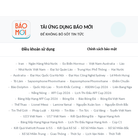
TẢI ỨNG DỤNG BÁO MỚI
ĐỂ KHÔNG BỎ SÓT TIN TỨC
Điều khoản sử dụng
Chính sách bảo mật
Iran
Ngân Hàng Nhà Nước
Eo Biển Hormuz
Việt Nam-Australia
Lào
Nhà Nước Việt Nam
Đại Sứ Quán Lào
Trung Học Phổ Thông
Hai Nước
Australia
Đại Học Quốc Gia Hà Nội
Đại Học Công Nghệ Sydney
Lê Minh Hưng
Tô Lâm
Saysomphone Phomvihane
Xaysomphone Phomvihane
Điểm Chuẩn
Bão Dolphin
Quốc Hội Lào
Trịnh Khắc Cường
ASEAN Cup 2026
Liên Bang Nga
Nắng Nóng
AFF Cup 2026
Lịch Thi Đấu AFF Cup 2026
Bảng Xếp Hạng AFF Cup 2026
Bóng Đá
Báo Bóng Đá
Bóng Đá Việt Nam
Thể Thao
Lionel Messi
Lamine Yamal
Nguyễn Xuân Son
Nguyễn Đình Bắc
Tin Thế Giới
Pháp Luật
Xã Hội
Tin Bão
Tin Tức
Giá Vàng
Tuyển Việt Nam
U23 Việt Nam
U17 Việt Nam
Kết Quả Bóng Đá
Ngoại Hạng Anh
Bảng Xếp Hạng Ngoại Hạng Anh
Lịch Thi Đấu Ngoại Hạng Anh
Cúp C1
Kết Quả Vietlott Power 6/55
Kết Quả Xổ Số
Xổ Số Miền Nam
Xổ Số Miền Bắc
Xổ Số Miền Trung
Giao Thông
Thời Sự
Lịch Vạn Niên
Thời Tiết