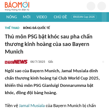
NÓNG
MỚI
VIDEO
CHỦ ĐỀ
#ASEAN Cup 2026
#Tuyển sinh đại học 2026
#Trí tuệ nhân tạo
#Mỹ - Iran
THỂ THAO
BÓNG ĐÁ QUỐC TẾ
#Khám phá Việt Nam
#Khám phá thế giới
Thủ môn PSG bật khóc sau pha chấn
thương kinh hoàng của sao Bayern
Munich
06/7/2025
Gốc
Ngôi sao của Bayern Munich, Jamal Musiala dính
chấn thương kinh hoàng tại Club World Cup 2025,
khiến thủ môn PSG Gianluigi Donnarumma bật
khóc, đồng đội bàng hoàng.
Tiền vệ
Jamal Musiala
của Bayern Munich bị chấn