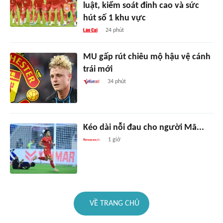
luật, kiểm soát đỉnh cao và sức
hút số 1 khu vực
24 phút
MU gấp rút chiêu mộ hậu vệ cánh
trái mới
34 phút
Kéo dài nỗi đau cho người Mã...
1 giờ
VỀ TRANG CHỦ