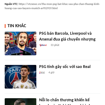
Nguồn
VTC
:
https://vtcnews.vn/thu-mon-psg-bat-khoc-sau-pha-chan-thuong-kinh-
hoang-cua-sao-bayern-munich-ar952919.html
TIN KHÁC
PSG bán Barcola, Liverpool và
Arsenal đua giá chuyển nhượng
33 phút
PSG tính gây sốc với sao Real
4 giờ
Nỗi lo chấn thương khiến kế