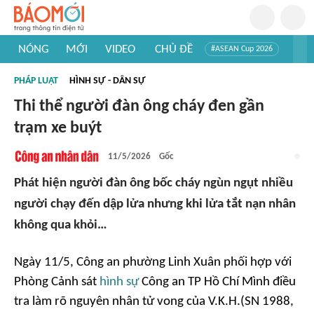
NÓNG
MỚI
VIDEO
CHỦ ĐỀ
#ASEAN Cup 2026
#Trí tuệ nhân tạo
#Mỹ - Iran
#Khám phá Việt Nam
PHÁP LUẬT
HÌNH SỰ - DÂN SỰ
#Khám phá thế giới
Thi thể người đàn ông cháy đen gần
trạm xe buýt
11/5/2026
Gốc
Phát hiện người đàn ông bốc cháy ngùn ngụt nhiều
người chạy đến dập lửa nhưng khi lửa tắt nạn nhân
không qua khỏi…
Ngày 11/5, Công an phường Linh Xuân phối hợp với
Phòng Cảnh sát
hình sự
Công an TP Hồ Chí Mình điều
tra làm rõ nguyên nhân tử vong của V.K.H.(SN 1988,