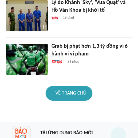
Lý do Khánh 'Sky', 'Vua Quạt' và
Hồ Văn Khoa bị khởi tố
18 phút
Grab bị phạt hơn 1,3 tỷ đồng vì 6
hành vi vi phạm
21 phút
VỀ TRANG CHỦ
TẢI ỨNG DỤNG BÁO MỚI