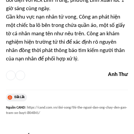
đối diện với KCX Linh Trung, phường Linh Xuân lúc 1
giờ sáng cùng ngày.
Gần khu vực nạn nhân tử vong, Công an phát hiện
một chiếc ba lô bên trong chứa quần áo, một số giấy
tờ cá nhân mang tên như nêu trên. Công an khám
nghiệm hiện trường tử thi để xác định rõ nguyên
nhân đồng thời phát thông báo tìm kiếm người thân
của nạn nhân để phối hợp xử lý.
Anh Thư
Đắk Lắk
Nguồn
CAND
:
https://cand.com.vn/doi-song/thi-the-nguoi-dan-ong-chay-den-gan-
tram-xe-buyt-i804841/