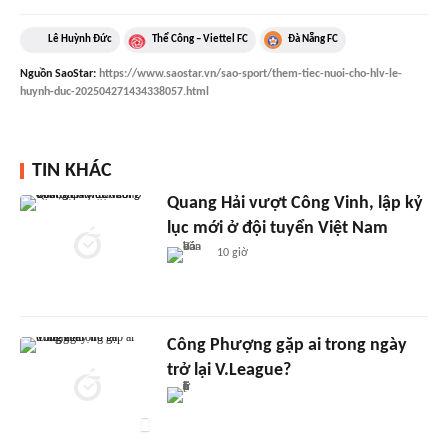
Lê Huỳnh Đức
Thể Công – Viettel FC
Đà Nẵng FC
Nguồn
SaoStar
:
https://www.saostar.vn/sao-sport/them-tiec-nuoi-cho-hlv-le-
huynh-duc-202504271434338057.html
TIN KHÁC
Quang Hải vượt Công Vinh, lập kỷ
lục mới ở đội tuyển Việt Nam
10 giờ
Công Phượng gặp ai trong ngày
trở lại V.League?