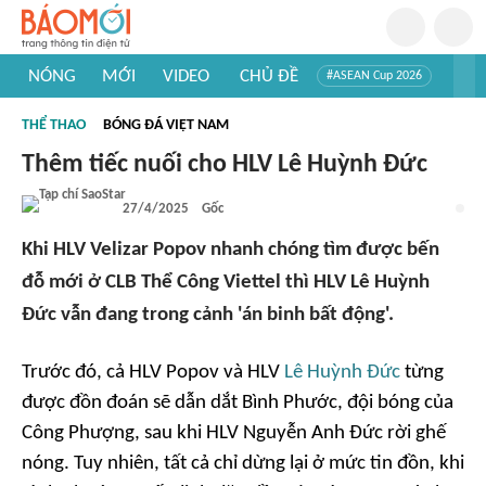
NÓNG
MỚI
VIDEO
CHỦ ĐỀ
#ASEAN Cup 2026
#Trí tuệ nhân tạo
#Mỹ - Iran
#Khám phá Việt Nam
THỂ THAO
BÓNG ĐÁ VIỆT NAM
#Khám phá thế giới
Thêm tiếc nuối cho HLV Lê Huỳnh Đức
27/4/2025
Gốc
Khi HLV Velizar Popov nhanh chóng tìm được bến
đỗ mới ở CLB Thể Công Viettel thì HLV Lê Huỳnh
Đức vẫn đang trong cảnh 'án binh bất động'.
Trước đó, cả HLV Popov và HLV
Lê Huỳnh Đức
từng
được đồn đoán sẽ dẫn dắt Bình Phước, đội bóng của
Công Phượng, sau khi HLV Nguyễn Anh Đức rời ghế
nóng. Tuy nhiên, tất cả chỉ dừng lại ở mức tin đồn, khi