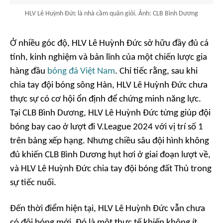
HLV Lê Huỳnh Đức là nhà cầm quân giỏi. Ảnh: CLB Bình Dương
Ở nhiều góc độ, HLV Lê Huỳnh Đức sở hữu đầy đủ cá
tính, kinh nghiệm và bản lĩnh của một chiến lược gia
hàng đầu
bóng đá Việt Nam
. Chỉ tiếc rằng, sau khi
chia tay đội bóng sông Hàn, HLV Lê Huỳnh Đức chưa
thực sự có cơ hội ổn định để chứng minh năng lực.
Tại CLB Bình Dương, HLV Lê Huỳnh Đức từng giúp đội
bóng bay cao ở lượt đi V.League 2024 với vị trí số 1
trên bảng xếp hạng. Nhưng chiều sâu đội hình không
đủ khiến CLB Bình Dương hụt hơi ở giai đoạn lượt về,
và HLV Lê Huỳnh Đức chia tay đội bóng đất Thủ trong
sự tiếc nuối.
Đến thời điểm hiện tại, HLV Lê Huỳnh Đức vẫn chưa
có đội bóng mới. Đó là một thực tế khiến không ít