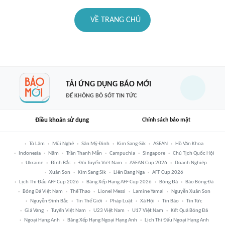
VỀ TRANG CHỦ
TẢI ỨNG DỤNG BÁO MỚI
ĐỂ KHÔNG BỎ SÓT TIN TỨC
Điều khoản sử dụng
Chính sách bảo mật
Tô Lâm
Mũi Nghê
Sân Mỹ Đình
Kim Sang-Sik
ASEAN
Hồ Văn Khoa
Indonesia
Năm
Trần Thanh Mẫn
Campuchia
Singapore
Chủ Tịch Quốc Hội
Ukraine
Đình Bắc
Đội Tuyển Việt Nam
ASEAN Cup 2026
Doanh Nghiệp
Xuân Son
Kim Sang Sik
Liên Bang Nga
AFF Cup 2026
Lịch Thi Đấu AFF Cup 2026
Bảng Xếp Hạng AFF Cup 2026
Bóng Đá
Báo Bóng Đá
Bóng Đá Việt Nam
Thể Thao
Lionel Messi
Lamine Yamal
Nguyễn Xuân Son
Nguyễn Đình Bắc
Tin Thế Giới
Pháp Luật
Xã Hội
Tin Bão
Tin Tức
Giá Vàng
Tuyển Việt Nam
U23 Việt Nam
U17 Việt Nam
Kết Quả Bóng Đá
Ngoại Hạng Anh
Bảng Xếp Hạng Ngoại Hạng Anh
Lịch Thi Đấu Ngoại Hạng Anh