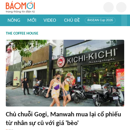
NÓNG
MỚI
VIDEO
CHỦ ĐỀ
#ASEAN Cup 2026
#Trí tuệ nhân tạo
#Mỹ - Iran
#Khám phá Việt Nam
THE COFFEE HOUSE
#Khám phá thế giới
Chủ chuỗi Gogi, Manwah mua lại cổ phiếu
từ nhân sự cũ với giá 'bèo'