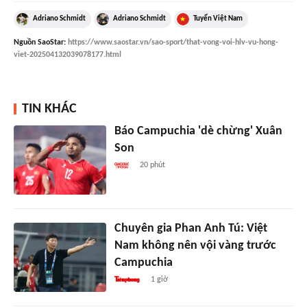
Adriano Schmidt
Adriano Schmidt
Tuyển Việt Nam
Nguồn
SaoStar
:
https://www.saostar.vn/sao-sport/that-vong-voi-hlv-vu-hong-
viet-202504132039078177.html
TIN KHÁC
Báo Campuchia 'dè chừng' Xuân
Son
20 phút
Chuyên gia Phan Anh Tú: Việt
Nam không nên vội vàng trước
Campuchia
1 giờ