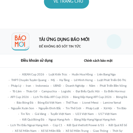
VỀ TRANG CHỦ
TẢI ỨNG DỤNG BÁO MỚI
ĐỂ KHÔNG BỎ SÓT TIN TỨC
Điều khoản sử dụng
Chính sách bảo mật
ASEAN Cup 2026
Luật Kiến Trúc
Huấn Hoa Hồng
Liên Bang Nga
THPT Chuyên Tuyên Quang
Mỹ
Hạ Tầng
Lê Minh Hưng
Luật Phát Triển Đô Thị
Pháp Lý
Iran
Indonesia
UBND
Doanh Nghiệp
Năm
Phát Triển Bền Vững
Tô Lâm
Tháo Gỡ
Campuchia
Logistic
Đại Biểu Quốc Hội
Eo Biển Hormuz
AFF Cup 2026
Lịch Thi Đấu AFF Cup 2026
Bảng Xếp Hạng AFF Cup 2026
Bóng Đá
Báo Bóng Đá
Bóng Đá Việt Nam
Thể Thao
Lionel Messi
Lamine Yamal
Nguyễn Xuân Son
Nguyễn Đình Bắc
Tin Thế Giới
Pháp Luật
Xã Hội
Tin Bão
Tin Tức
Giá Vàng
Tuyển Việt Nam
U23 Việt Nam
U17 Việt Nam
Kết Quả Bóng Đá
Ngoại Hạng Anh
Bảng Xếp Hạng Ngoại Hạng Anh
Lịch Thi Đấu Ngoại Hạng Anh
Cúp C1
Kết Quả Vietlott Power 6/55
Kết Quả Xổ Số
Xổ Số Miền Nam
Xổ Số Miền Bắc
Xổ Số Miền Trung
Giao Thông
Thời Sự