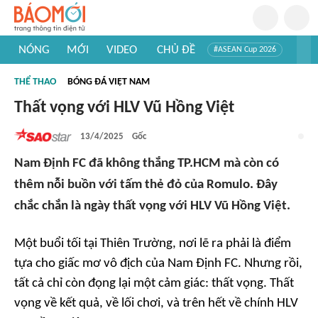
NÓNG
MỚI
VIDEO
CHỦ ĐỀ
#ASEAN Cup 2026
#Trí tuệ nhân tạo
#Mỹ - Iran
#Khám phá Việt Nam
THỂ THAO
BÓNG ĐÁ VIỆT NAM
#Khám phá thế giới
Thất vọng với HLV Vũ Hồng Việt
13/4/2025
Gốc
Nam Định FC đã không thắng TP.HCM mà còn có
thêm nỗi buồn với tấm thẻ đỏ của Romulo. Đây
chắc chắn là ngày thất vọng với HLV Vũ Hồng Việt.
Một buổi tối tại Thiên Trường, nơi lẽ ra phải là điểm
tựa cho giấc mơ vô địch của Nam Định FC. Nhưng rồi,
tất cả chỉ còn đọng lại một cảm giác: thất vọng. Thất
vọng về kết quả, về lối chơi, và trên hết về chính HLV