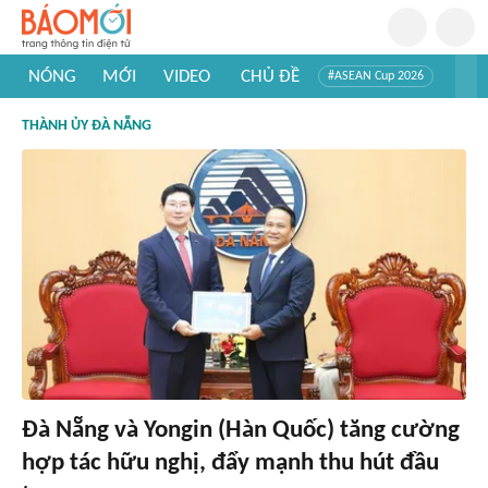
NÓNG
MỚI
VIDEO
CHỦ ĐỀ
#ASEAN Cup 2026
#Trí tuệ nhân tạo
#Mỹ - Iran
#Khám phá Việt Nam
THÀNH ỦY ĐÀ NẴNG
#Khám phá thế giới
Đà Nẵng và Yongin (Hàn Quốc) tăng cường
hợp tác hữu nghị, đẩy mạnh thu hút đầu