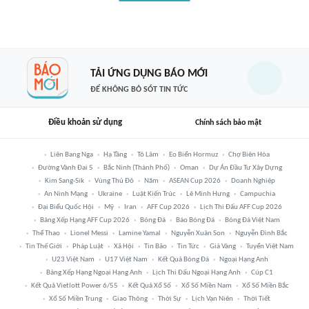
TẢI ỨNG DỤNG BÁO MỚI
ĐỂ KHÔNG BỎ SÓT TIN TỨC
Điều khoản sử dụng
Chính sách bảo mật
Liên Bang Nga
Hạ Tầng
Tô Lâm
Eo Biển Hormuz
Chợ Biên Hòa
Đường Vành Đai 5
Bắc Ninh (thành Phố)
Oman
Dự Án Đầu Tư Xây Dựng
Kim Sang-Sik
Vùng Thủ Đô
Năm
ASEAN Cup 2026
Doanh Nghiệp
An Ninh Mạng
Ukraine
Luật Kiến Trúc
Lê Minh Hưng
Campuchia
Đại Biểu Quốc Hội
Mỹ
Iran
AFF Cup 2026
Lịch Thi Đấu AFF Cup 2026
Bảng Xếp Hạng AFF Cup 2026
Bóng Đá
Báo Bóng Đá
Bóng Đá Việt Nam
Thể Thao
Lionel Messi
Lamine Yamal
Nguyễn Xuân Son
Nguyễn Đình Bắc
Tin Thế Giới
Pháp Luật
Xã Hội
Tin Bão
Tin Tức
Giá Vàng
Tuyển Việt Nam
U23 Việt Nam
U17 Việt Nam
Kết Quả Bóng Đá
Ngoại Hạng Anh
Bảng Xếp Hạng Ngoại Hạng Anh
Lịch Thi Đấu Ngoại Hạng Anh
Cúp C1
Kết Quả Vietlott Power 6/55
Kết Quả Xổ Số
Xổ Số Miền Nam
Xổ Số Miền Bắc
Xổ Số Miền Trung
Giao Thông
Thời Sự
Lịch Vạn Niên
Thời Tiết