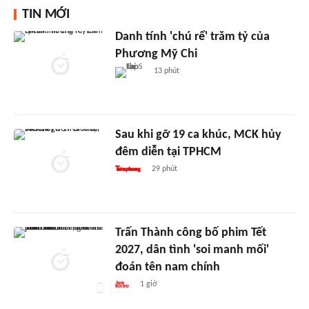
TIN MỚI
Danh tính 'chú rể' trăm tỷ của
Phương Mỹ Chi
13 phút
Sau khi gỡ 19 ca khúc, MCK hủy
đêm diễn tại TPHCM
29 phút
Trấn Thành công bố phim Tết
2027, dân tình 'soi manh mối'
đoán tên nam chính
1 giờ