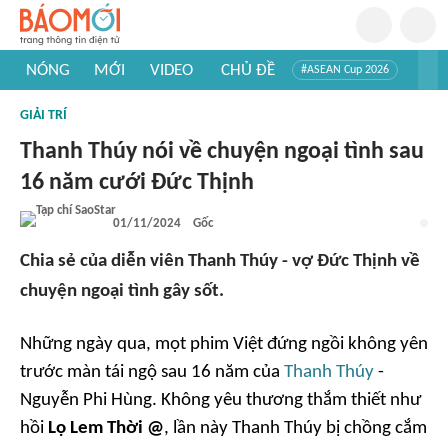
NÓNG
MỚI
VIDEO
CHỦ ĐỀ
#ASEAN Cup 2026
#Trí tuệ nhân tạo
#Mỹ - Iran
#Khám phá Việt Nam
GIẢI TRÍ
#Khám phá thế giới
Thanh Thúy nói về chuyện ngoại tình sau
16 năm cưới Đức Thịnh
01/11/2024
Gốc
Chia sẻ của diễn viên Thanh Thúy - vợ Đức Thịnh về
chuyện ngoại tình gây sốt.
Những ngày qua, mọt phim Việt đứng ngồi không yên
trước màn tái ngộ sau 16 năm của
Thanh Thúy
-
Nguyễn Phi Hùng. Không yêu thương thắm thiết như
hồi
Lọ Lem Thời @
, lần này Thanh Thúy bị chồng cắm