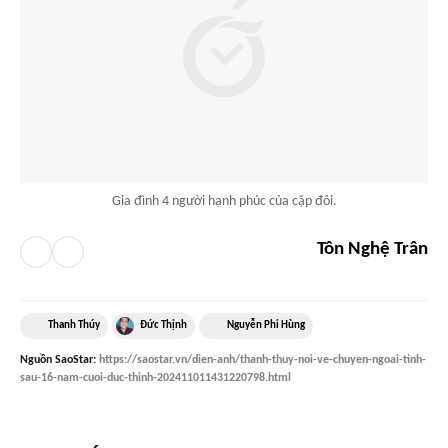
Gia đình 4 người hạnh phúc của cặp đôi.
Tôn Nghệ Trân
Thanh Thúy
Đức Thịnh
Nguyễn Phi Hùng
Nguồn
SaoStar
:
https://saostar.vn/dien-anh/thanh-thuy-noi-ve-chuyen-ngoai-tinh-
sau-16-nam-cuoi-duc-thinh-202411011431220798.html