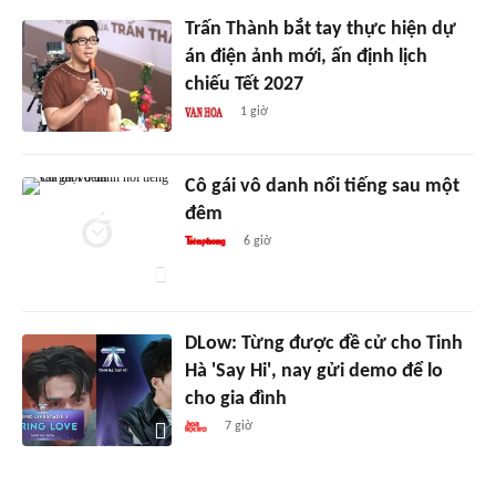
Trấn Thành bắt tay thực hiện dự
án điện ảnh mới, ấn định lịch
chiếu Tết 2027
1 giờ
Cô gái vô danh nổi tiếng sau một
đêm
6 giờ
DLow: Từng được đề cử cho Tinh
Hà 'Say Hi', nay gửi demo để lo
cho gia đình
7 giờ