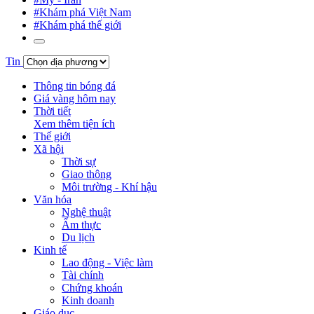
#Khám phá Việt Nam
#Khám phá thế giới
Tin
Thông tin bóng đá
Giá vàng hôm nay
Thời tiết
Xem thêm tiện ích
Thế giới
Xã hội
Thời sự
Giao thông
Môi trường - Khí hậu
Văn hóa
Nghệ thuật
Ẩm thực
Du lịch
Kinh tế
Lao động - Việc làm
Tài chính
Chứng khoán
Kinh doanh
Giáo dục