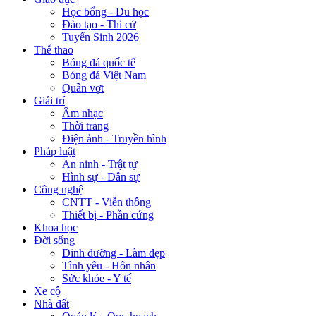
Học bổng - Du học
Đào tạo - Thi cử
Tuyển Sinh 2026
Thể thao
Bóng đá quốc tế
Bóng đá Việt Nam
Quần vợt
Giải trí
Âm nhạc
Thời trang
Điện ảnh - Truyền hình
Pháp luật
An ninh - Trật tự
Hình sự - Dân sự
Công nghệ
CNTT - Viễn thông
Thiết bị - Phần cứng
Khoa học
Đời sống
Dinh dưỡng - Làm đẹp
Tình yêu - Hôn nhân
Sức khỏe - Y tế
Xe cộ
Nhà đất