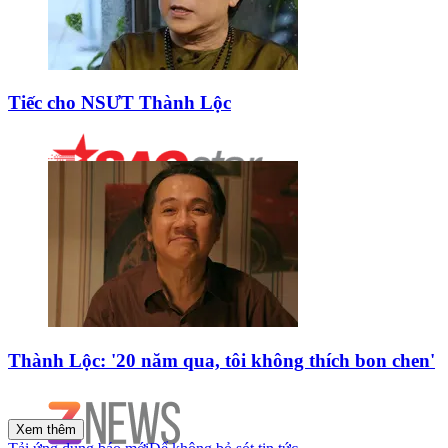
Tiếc cho NSƯT Thành Lộc
Thành Lộc: '20 năm qua, tôi không thích bon chen'
Xem thêm