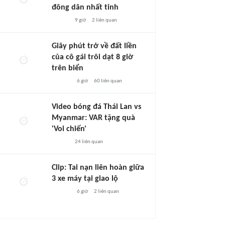
đông dân nhất tỉnh
9 giờ
2
liên quan
Giây phút trở về đất liền
của cô gái trôi dạt 8 giờ
trên biển
6 giờ
60
liên quan
Video bóng đá Thái Lan vs
Myanmar: VAR tặng quà
'Voi chiến'
24
liên quan
Clip: Tai nạn liên hoàn giữa
3 xe máy tại giao lộ
6 giờ
2
liên quan