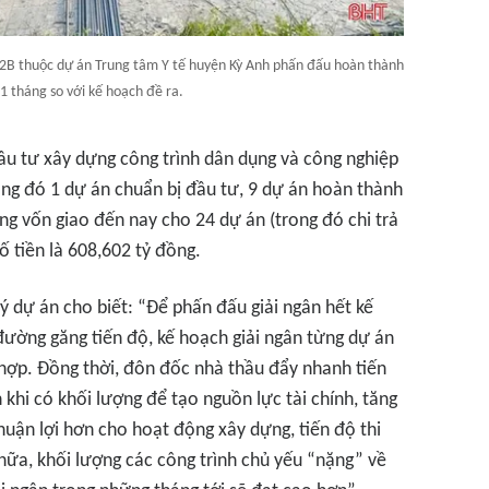
rú 2B thuộc dự án Trung tâm Y tế huyện Kỳ Anh phấn đấu hoàn thành
1 tháng so với kế hoạch đề ra.
ầu tư xây dựng công trình dân dụng và công nghiệp
rong đó 1 dự án chuẩn bị đầu tư, 9 dự án hoàn thành
ng vốn giao đến nay cho 24 dự án (trong đó chi trả
 tiền là 608,602 tỷ đồng.
 dự án cho biết: “Để phấn đấu giải ngân hết kế
ường găng tiến độ, kế hoạch giải ngân từng dự án
hợp. Đồng thời, đôn đốc nhà thầu đẩy nhanh tiến
khi có khối lượng để tạo nguồn lực tài chính, tăng
t thuận lợi hơn cho hoạt động xây dựng, tiến độ thi
ữa, khối lượng các công trình chủ yếu “nặng” về