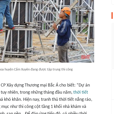
khoa huyện Cẩm Xuyên đang được tập trung thi công
y CP Xây dựng Thương mại Bắc Á cho biết: “Dự án
 tuy nhiên, trong những tháng đầu năm,
thời tiết
 khó khăn. Hiện nay, tranh thủ thời tiết nắng ráo,
g mục như thi công cột tầng 1 khối nhà khám và
anh, san nền… Để đáp ứng tiến độ, có nhiều thời