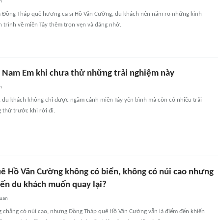
n
 Đồng Tháp quê hương ca sĩ Hồ Văn Cường, du khách nên nắm rõ những kinh
 trình về miền Tây thêm trọn vẹn và đáng nhớ.
 Nam Em khi chưa thử những trải nghiệm này
n
 du khách không chỉ được ngắm cảnh miền Tây yên bình mà còn có nhiều trải
thử trước khi rời đi.
ê Hồ Văn Cường không có biển, không có núi cao nhưng
iến du khách muốn quay lại?
quan
g chẳng có núi cao, nhưng Đồng Tháp quê Hồ Văn Cường vẫn là điểm đến khiến