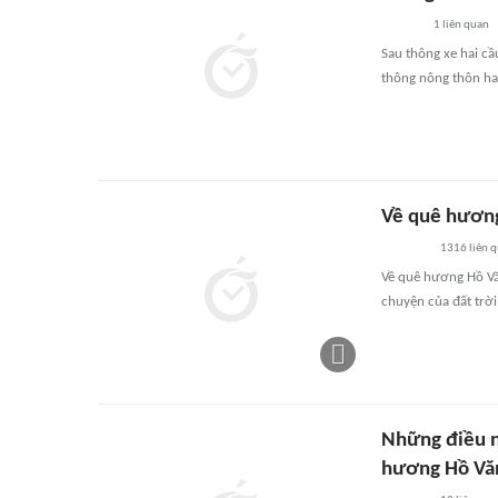
1
liên quan
Sau thông xe hai cầ
thông nông thôn ha
Về quê hương
1316
liên 
Về quê hương Hồ Vă
chuyện của đất trờ
Những điều n
hương Hồ Vă