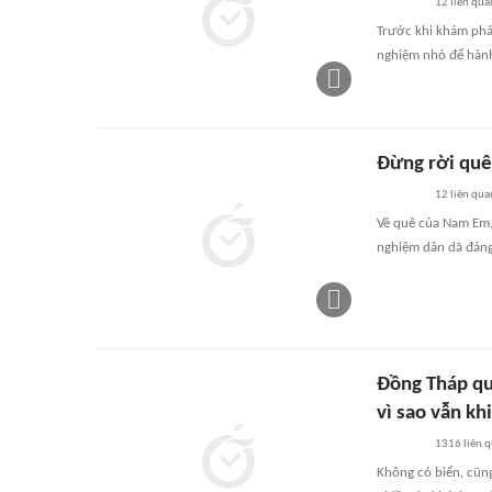
12
liên qua
Trước khi khám phá
nghiệm nhỏ để hành
Đừng rời quê
12
liên qua
Về quê của Nam Em,
nghiệm dân dã đáng 
Đồng Tháp qu
vì sao vẫn kh
1316
liên 
Không có biển, cũn