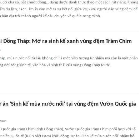
 dỡ chà cá, bắt chuột đồng... đang được đánh thức theo một cách rất riêng. Không
ẩm du lịch, cách làm ấy còn mở ra sự kết nối giữa VQG với người dân vùng đệm, để
 bản địa trở thành người kể câu chuyện về quê hương mình.
 Đồng Tháp: Mở ra sinh kế xanh vùng đệm Tràm Chim
n
háp, mùa nước nổi từ lâu không chỉ là một hiện tượng tự nhiên mà còn là một phần
ng đời sống kinh tế, văn hóa và sinh thái của vùng Đồng Tháp Mười.
 án 'Sinh kế mùa nước nổi' tại vùng đệm Vườn Quốc gia
 quan
n Quốc gia Tràm Chim (tỉnh Đồng Tháp), Vườn Quốc gia Tràm Chim phối hợp với Tổ
 nhiên Quốc tế (IUCN Việt Nam) khởi động Dự án 'Sinh kế mùa nước nổi' nhằm hỗ