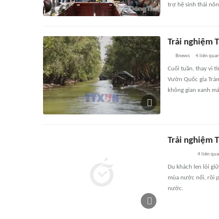
trợ hệ sinh thái nô
Trải nghiệm 
Bnews
4
liên qua
Cuối tuần, thay vì 
Vườn Quốc gia Tràm 
không gian xanh má
Trải nghiệm 
4
liên qu
Du khách len lỏi gi
mùa nước nổi, rồi 
nước.