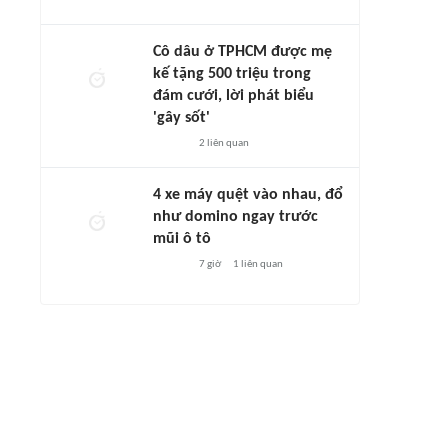
Cô dâu ở TPHCM được mẹ
kế tặng 500 triệu trong
đám cưới, lời phát biểu
'gây sốt'
2
liên quan
4 xe máy quệt vào nhau, đổ
như domino ngay trước
mũi ô tô
7 giờ
1
liên quan