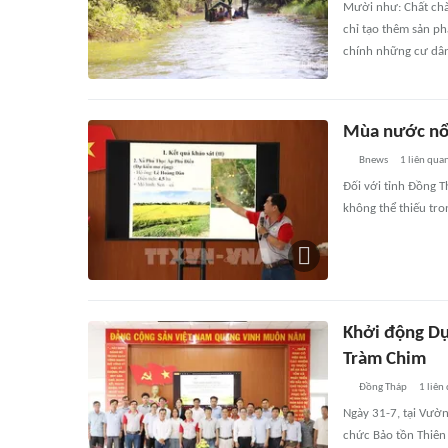
Mười như: Chất chà,
chỉ tạo thêm sản ph
chính những cư dân
Mùa nước nổi
Bnews
1
liên qua
Đối với tỉnh Đồng T
không thể thiếu tro
Khởi động Dự
Tràm Chim
Đồng Tháp
1
liên
Ngày 31-7, tại Vườ
chức Bảo tồn Thiên