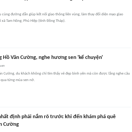
u cùng đường dẫn giúp kết nối giao thông liên vùng, làm thay đổi diện mạo giao
i xã Tam Nông, Phú Hiệp (tỉnh Đồng Tháp).
 Hồ Văn Cường, nghe hương sen 'kể chuyện'
quan
n Cường, du khách không chỉ tìm thấy vẻ đẹp bình yên mà còn được lắng nghe câu
i qua từng mùa sen nở.
hất định phải nắm rõ trước khi đến khám phá quê
n Cường