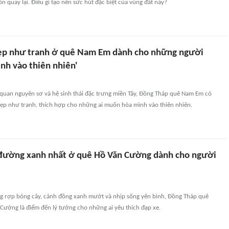
 quay lại. Điều gì tạo nên sức hút đặc biệt của vùng đất này?
ẹp như tranh ở quê Nam Em dành cho những người
nh vào thiên nhiên'
quan nguyên sơ và hệ sinh thái đặc trưng miền Tây, Đồng Tháp quê Nam Em có
đẹp như tranh, thích hợp cho những ai muốn hòa mình vào thiên nhiên.
đường xanh nhất ở quê Hồ Văn Cường dành cho người
 rợp bóng cây, cánh đồng xanh mướt và nhịp sống yên bình, Đồng Tháp quê
Cường là điểm đến lý tưởng cho những ai yêu thích đạp xe.