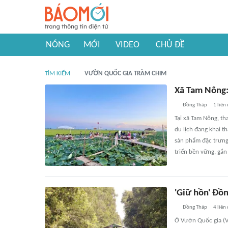
NÓNG
MỚI
VIDEO
CHỦ ĐỀ
TÌM KIẾM
VƯỜN QUỐC GIA TRÀM CHIM
Xã Tam Nông: 
Đồng Tháp
1
liên
Tại xã Tam Nông, t
du lịch đang khai t
sản phẩm đặc trưng
triển bền vững, gắn 
'Giữ hồn' Đồ
Đồng Tháp
4
liên
Ở Vườn Quốc gia (V