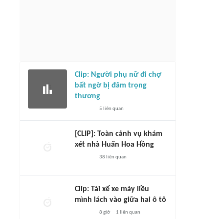
Clip: Người phụ nữ đi chợ
bất ngờ bị đâm trọng
thương
5
liên quan
[CLIP]: Toàn cảnh vụ khám
xét nhà Huấn Hoa Hồng
38
liên quan
Clip: Tài xế xe máy liều
mình lách vào giữa hai ô tô
8 giờ
1
liên quan