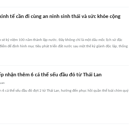
inh tế cần đi cùng an ninh sinh thái và sức khỏe cộng
 sẽ kỷ niệm 100 năm thành lập nước. Đây không chỉ là một dấu mốc lịch sử đặc
 điểm để định hình mục tiêu phát triển đất nước sau một thế kỷ giành độc lập, thống
ếp nhận thêm 6 cá thể sếu đầu đỏ từ Thái Lan
quan
 6 cá thể sếu đầu đỏ đợt 2 từ Thái Lan, hướng đến phục hồi quần thể loài chim quý