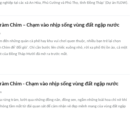
ng nghiệp tại các xã An Hòa, Phú Cường và Phú Thọ, tỉnh Đồng Tháp' (Dự án FLOW).
Tràm Chim – Chạm vào nhịp sống vùng đất ngập nước
n
tìm đến những quán cà phê hay khu vui chơi quen thuộc, nhiều bạn trẻ lại chọn
Chim để 'đổi gió'. Chỉ cần bước lên chiếc xuồng nhỏ, rời xa phố thị ồn ào, cả một
t của Đồng Tháp Mười đã mở ra trước mắt.
Tràm Chim - Chạm vào nhịp sống vùng đất ngập nước
an
ữa rừng tràm, lướt qua những đồng năn, đồng sen, ngắm những loài hoa chỉ nở khi
phóng tầm mắt từ đài quan sát để cảm nhận vẻ đẹp mênh mang của vùng đất ngập