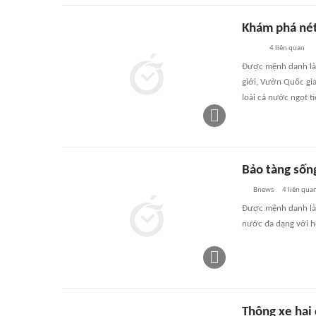
Khám phá nét
4
liên quan
Được mệnh danh là 
giới, Vườn Quốc gi
loài cá nước ngọt ti
Bảo tàng sốn
Bnews
4
liên qua
Được mệnh danh là 
nước đa dạng với hơ
Thông xe hai