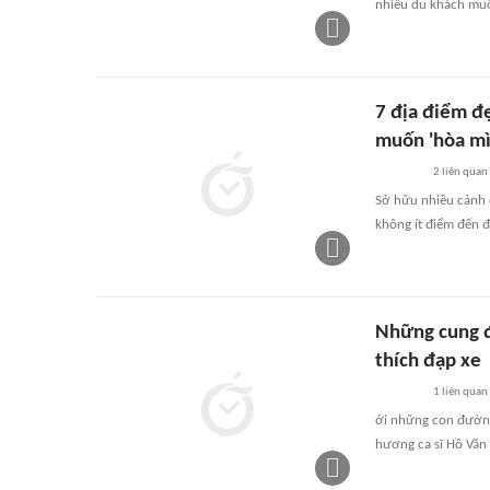
nhiều du khách muốn
7 địa điểm đ
muốn 'hòa mì
2
liên quan
Sở hữu nhiều cảnh 
không ít điểm đến 
Những cung 
thích đạp xe
1
liên quan
ới những con đường
hương ca sĩ Hồ Văn 