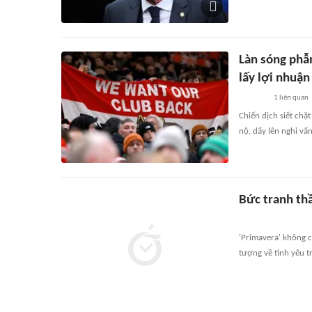
Làn sóng phẫ
lấy lợi nhuận
1
liên quan
Chiến dịch siết ch
nộ, dấy lên nghi vấ
Bức tranh thầ
'Primavera' không c
tượng về tình yêu t