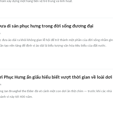
ằm xây dựng một hàng tiền vệ trẻ trung và linh hoạt.
Đưa di sản phục hưng trong đời sống đương đại
n
 đưa áo dài ra khỏi không gian lễ hội để trở thành một phần của đời sống nhằm gìn
hần tạo nền tảng để định vị áo dài là biểu tượng văn hóa tiêu biểu của đất nước.
i Phục Hưng ẩn giấu hiểu biết vượt thời gian về loài dơi
an
ng Jan Brueghel the Elder đã vẽ cảnh một con dơi ăn thịt chim — trước khi các nhà
hành vi này tới 400 năm.