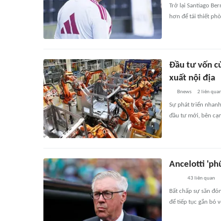
Trở lại Santiago Be
hơn để tái thiết ph
Đầu tư vốn c
xuất nội địa
Bnews
2
liên qua
Sự phát triển nhan
đầu tư mới, bên cạn
Ancelotti 'ph
43
liên quan
Bất chấp sự săn đón
để tiếp tục gắn bó 