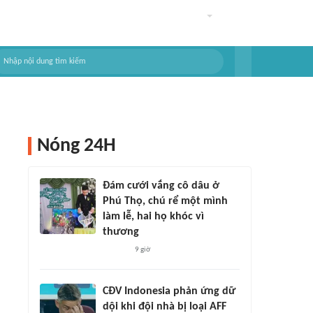
Nóng 24H
Đám cưới vắng cô dâu ở
Phú Thọ, chú rể một mình
làm lễ, hai họ khóc vì
thương
9 giờ
CĐV Indonesia phản ứng dữ
dội khi đội nhà bị loại AFF