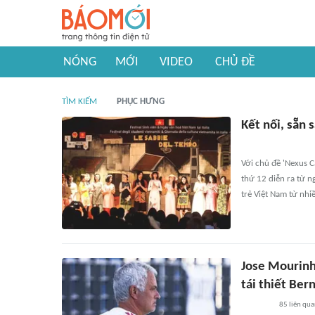
NÓNG
MỚI
VIDEO
CHỦ ĐỀ
TÌM KIẾM
PHỤC HƯNG
Kết nối, sẵn
Với chủ đề 'Nexus C
thứ 12 diễn ra từ ng
trẻ Việt Nam từ nh
Jose Mourinh
tái thiết Ber
85
liên qu