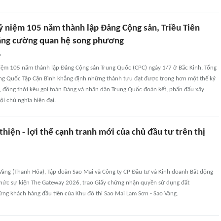
ỷ niệm 105 năm thành lập Đảng Cộng sản, Triều Tiên
ăng cường quan hệ song phương
n
 niệm 105 năm thành lập Đảng Cộng sản Trung Quốc (CPC) ngày 1/7 ở Bắc Kinh, Tổng
rung Quốc Tập Cận Bình khẳng định những thành tựu đạt được trong hơn một thế kỷ
, đồng thời kêu gọi toàn Đảng và nhân dân Trung Quốc đoàn kết, phấn đấu xây
i chủ nghĩa hiện đại.
thiện - lợi thế cạnh tranh mới của chủ đầu tư trên thị
 Vàng (Thanh Hóa), Tập đoàn Sao Mai và Công ty CP Đầu tư và Kinh doanh Bất động
hức sự kiện The Gateway 2026, trao Giấy chứng nhận quyền sử dụng đất
g khách hàng đầu tiên của Khu đô thị Sao Mai Lam Sơn - Sao Vàng.