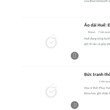
của Bournemouth nh
Áo dài Huế: 
Bnews
7
liên qua
Huế đang từng bước
giữ di sản và góp p
Bức tranh thờ
1
liên qu
Họa sĩ thời Phục hư
khoa học ghi nhận 