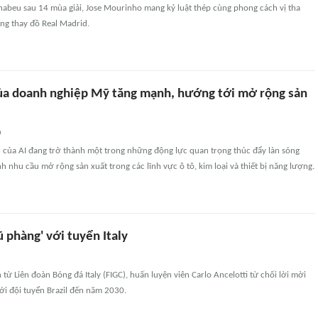
rnabeu sau 14 mùa giải, Jose Mourinho mang kỷ luật thép cùng phong cách vị tha
òng thay đồ Real Madrid.
ủa doanh nghiệp Mỹ tăng mạnh, hướng tới mở rộng sản
n
h của AI đang trở thành một trong những động lực quan trọng thúc đẩy làn sóng
h nhu cầu mở rộng sản xuất trong các lĩnh vực ô tô, kim loại và thiết bị năng lượng.
ũ phàng' với tuyển Italy
 từ Liên đoàn Bóng đá Italy (FIGC), huấn luyện viên Carlo Ancelotti từ chối lời mời
với đội tuyển Brazil đến năm 2030.