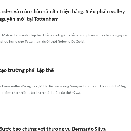
ndes và màn chào sân 85 triệu bảng: Siêu phẩm volley
nguyên mới tại Tottenham
n
 Mateus Fernandes lập tức khẳng định giá trị bằng siêu phẩm sút xa trong ngày ra
 phục hưng cho Tottenham dưới thời Roberto De Zerbi.
tạo trường phái Lập thể
s Demoiselles d'Avignon', Pablo Picasso cùng Georges Braque đã khai sinh trường
ền móng cho nhiều trào lưu nghệ thuật của thế kỷ XX.
được bảo chứng với thương vụ Bernardo Silva