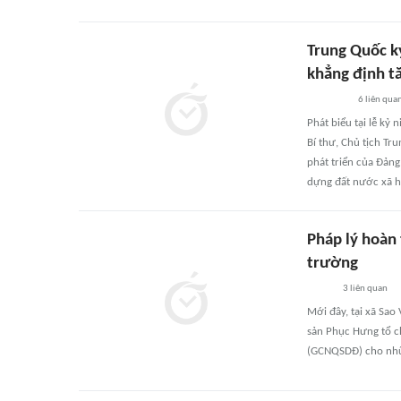
Trung Quốc k
khẳng định t
6
liên qua
Phát biểu tại lễ kỷ
Bí thư, Chủ tịch T
phát triển của Đảng
dựng đất nước xã hộ
Pháp lý hoàn 
trường
3
liên quan
Mới đây, tại xã Sao
sản Phục Hưng tổ c
(GCNQSDĐ) cho nhữn