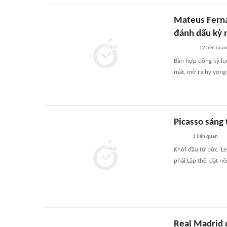
Mateus Ferna
đánh dấu kỷ 
12
liên qua
Bản hợp đồng kỷ lục
mắt, mở ra hy vọng
Picasso sáng 
1
liên quan
Khởi đầu từ bức 'Le
phái Lập thể, đặt n
Real Madrid 