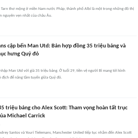
Tarn thơ mộng ở miền Nam nước Pháp, thành phố Albi là một trong những đô thị
ồn nguyên vẹn nhất của châu Âu.
ans cập bến Man Utd: Bản hợp đồng 35 triệu bảng và
hục hưng Quỷ đỏ
 nhập Man Utd với giá 35 triệu bảng. Ở tuổi 29, tiền vệ người Bỉ mang tới kinh
ô địch để nâng tầm tuyến giữa Quỷ đỏ.
5 triệu bảng cho Alex Scott: Tham vọng hoàn tất trục
ủa Michael Carrick
n
drey Santos và Youri Tielemans, Manchester United tiếp tục nhắm đến Alex Scott