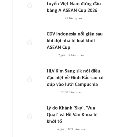
tuyển Việt Nam đứng đầu
bảng A ASEAN Cup 2026
77
liên quan
CĐV Indonesia nổi giận sau
khi đội nhà bị loại khỏi
ASEAN Cup
7 giờ
2
liên quan
HLV Kim Sang-sik nói điều
đặc biệt về Đình Bắc sau cú
đúp vào lưới Campuchia
3538
liên quan
Lý do Khánh 'Sky', 'Vua
Quạt' và Hồ Văn Khoa bị
khởi tố
6 giờ
103
liên quan