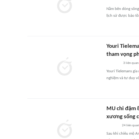
Nằm bên dòng sông 
lịch sử được bảo t
Youri Tielem
tham vọng p
3
liên quan
Youri Tielemans gia
nghiệm và tư duy v
MU chi đậm 8
xương sống c
24
liên qua
Sau khi chiêu mộ An