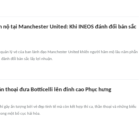
n nộ tại Manchester United: Khi INEOS đánh đổi bản sắc
ặt quản lý vé của ban lãnh đạo Manchester United khiến người hâm mộ lâu năm phẫn
n đánh đổi bản sắc lấy lợi nhuận.
n thoại đưa Botticelli lên đỉnh cao Phục hưng
hỉ gây ấn tượng bởi vẻ đẹp tinh tế mà còn kết hợp thi ca, thần thoại và những biểu
rong một bố cục hài hòa.